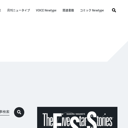
ス
月刊ニュータイプ
VOICE Newtype
関連書籍
コミック Newtype
事検索