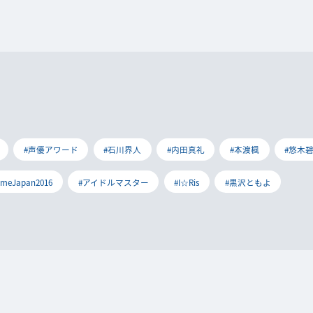
#声優アワード
#石川界人
#内田真礼
#本渡楓
#悠木
imeJapan2016
#アイドルマスター
#I☆Ris
#黒沢ともよ