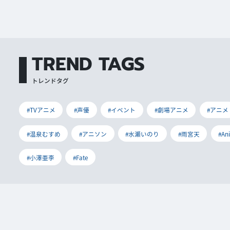
TREND TAGS
トレンドタグ
#TVアニメ
#声優
#イベント
#劇場アニメ
#アニメ
#温泉むすめ
#アニソン
#水瀬いのり
#雨宮天
#An
#小澤亜李
#Fate