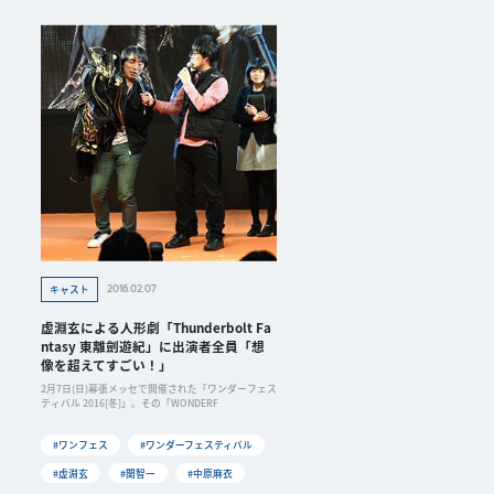
2016.02.07
キャスト
虚淵玄による人形劇「Thunderbolt Fa
ntasy 東離劍遊紀」に出演者全員「想
像を超えてすごい！」
2月7日(日)幕張メッセで開催された「ワンダーフェス
ティバル 2016[冬]」。その「WONDERF
#ワンフェス
#ワンダーフェスティバル
#虚淵玄
#関智一
#中原麻衣