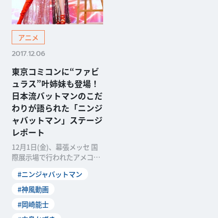
アニメ
2017.12.06
東京コミコンに“ファビ
ュラス”叶姉妹も登場！
日本流バットマンのこだ
わりが語られた「ニンジ
ャバットマン」ステージ
レポート
12月1日(金)、幕張メッセ 国
際展示場で行われたアメコミ
界最大級のイベント「東京コ
#ニンジャバットマン
ミックコンベンシ
#神風動画
#岡崎能士