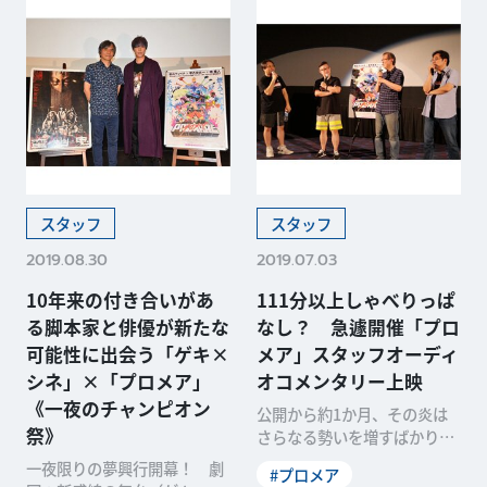
スタッフ
スタッフ
2019.08.30
2019.07.03
10年来の付き合いがあ
111分以上しゃべりっぱ
る脚本家と俳優が新たな
なし？ 急遽開催「プロ
可能性に出会う「ゲキ×
メア」スタッフオーディ
シネ」×「プロメア」
オコメンタリー上映
《一夜のチャンピオン
公開から約1か月、その炎は
祭》
さらなる勢いを増すばかり―
―！ 去る6月23日(日)、イオ
一夜限りの夢興行開幕！ 劇
#プロメア
ンシネマ海老名に