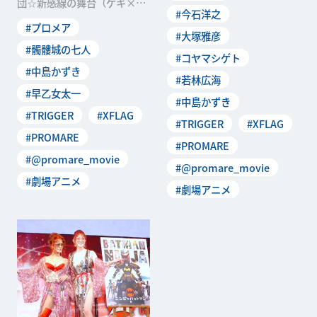
団☆新感線の舞台（ゲキ×シ
#今石洋之
ネ）「蛮幽鬼」とTRIGGERの
#プロメア
劇場版アニメ「プ
#大塚雅彦
#髑髏城の七人
#コヤマシゲト
#中島かずき
#若林広海
#早乙女太一
#中島かずき
#TRIGGER
#XFLAG
#TRIGGER
#XFLAG
#PROMARE
#PROMARE
#@promare_movie
#@promare_movie
#劇場アニメ
#劇場アニメ