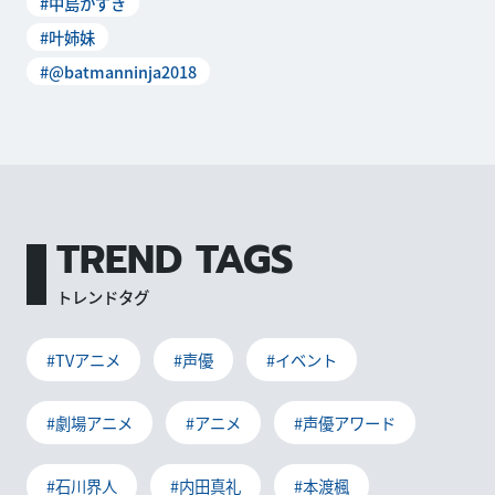
#中島かずき
#叶姉妹
#@batmanninja2018
TREND TAGS
トレンドタグ
#TVアニメ
#声優
#イベント
#劇場アニメ
#アニメ
#声優アワード
#石川界人
#内田真礼
#本渡楓