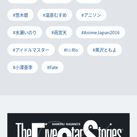
#悠木碧
#温泉むすめ
#アニソン
#水瀬いのり
#雨宮天
#AnimeJapan2016
#アイドルマスター
#I☆Ris
#黒沢ともよ
#小澤亜李
#Fate