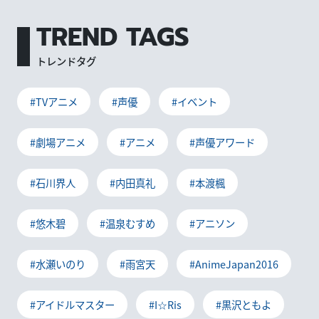
TREND TAGS
トレンドタグ
#TVアニメ
#声優
#イベント
#劇場アニメ
#アニメ
#声優アワード
#石川界人
#内田真礼
#本渡楓
#悠木碧
#温泉むすめ
#アニソン
#水瀬いのり
#雨宮天
#AnimeJapan2016
#アイドルマスター
#I☆Ris
#黒沢ともよ