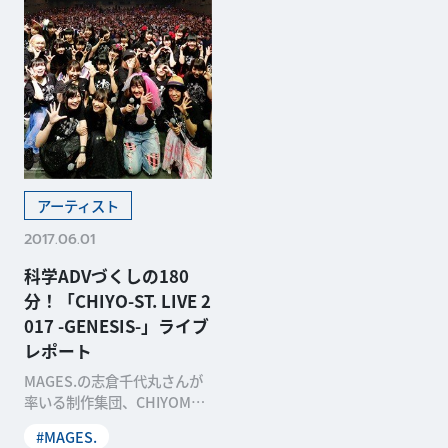
アーティスト
2017.06.01
科学ADVづくしの180
分！「CHIYO-ST. LIVE 2
017 -GENESIS-」ライブ
レポート
MAGES.の志倉千代丸さんが
率いる制作集団、CHIYOMAR
U STUDIO（以下、チヨス
#MAGES.
タ）。5