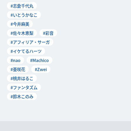
#志倉千代丸
#いとうかなこ
#今井麻美
#佐々木恵梨
#彩音
#アフィリア・サーガ
#イケてるハーツ
#nao
#Machico
#亜咲花
#Zwei
#桃井はるこ
#ファンタズム
#鈴木このみ