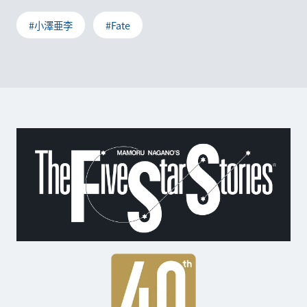
#小澤亜李
#Fate