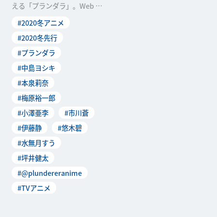
える「プランダラ」。Web N
ewtypeのリレーインタビュ
#2020冬アニメ
ーでは「プラン
#2020冬先行
#プランダラ
#中島ヨシキ
#本泉莉奈
#梅原裕一郎
#小澤亜李
#市川蒼
#伊藤静
#悠木碧
#水無月すう
#坪井健太
#@plundereranime
#TVアニメ