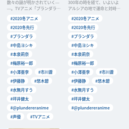
数々の謎が明かされていく―
300年の時を経て、いよいよ
―。TVアニメ「プランダラ」
アルシアの地で運命と対峙す
はいよいよクライマックス。
る登場人物たち。Web Newt
#2020冬アニメ
#2020冬アニメ
今回のWebNewt
ypeの「プラ
#2020冬先行
#2020冬先行
#プランダラ
#プランダラ
#中島ヨシキ
#中島ヨシキ
#本泉莉奈
#本泉莉奈
#梅原裕一郎
#梅原裕一郎
#小澤亜李
#市川蒼
#小澤亜李
#市川蒼
#伊藤静
#悠木碧
#伊藤静
#悠木碧
#水無月すう
#水無月すう
#坪井健太
#坪井健太
#@plundereranime
#@plundereranime
#声優
#TVアニメ