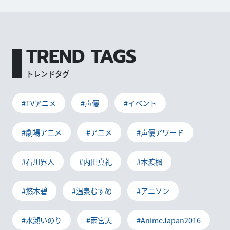
TREND TAGS
トレンドタグ
#TVアニメ
#声優
#イベント
#劇場アニメ
#アニメ
#声優アワード
#石川界人
#内田真礼
#本渡楓
#悠木碧
#温泉むすめ
#アニソン
#水瀬いのり
#雨宮天
#AnimeJapan2016