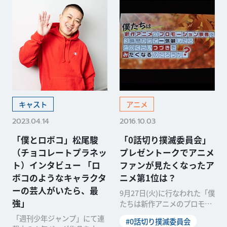
キャスト
アニメ
2023.04.14
2016.10.03
「僕とロボコ」松尾駿
「0話切り撲滅委員会」
（チョコレートプラネッ
プレゼントークでアニメ
ト）インタビュー 「ロ
ファンが見たくなったア
ボコのようなキャラクタ
ニメ第1位は？
ーの芸人がいたら、最
9月27日(火)に行なわれた「僕
強」
たちは新作アニメのプロモー
ション映像を3時間かけて一
「週刊少年ジャンプ」にて連
#0話切り撲滅委員会
気観したらどのく