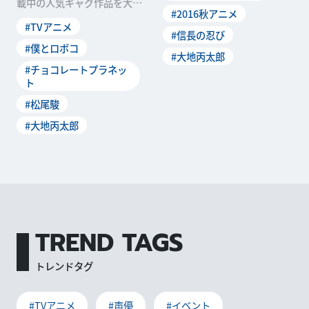
載中の人気ギャグ作品を大地
#2016秋アニメ
丙太郎監督がTVアニメ化した
#TVアニメ
「僕とロボコ」 が、現在好評
#信長の忍び
放送中です。不器用だけど一
#僕とロボコ
#大地丙太郎
生懸命、感情豊かでパワフル
#チョコレートプラネッ
なメイドロボ〝ロボコ〟を好
ト
演する、お笑...
#松尾駿
#大地丙太郎
TREND TAGS
トレンドタグ
#TVアニメ
#声優
#イベント