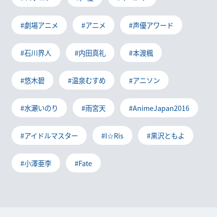
#劇場アニメ
#アニメ
#声優アワード
#石川界人
#内田真礼
#本渡楓
#悠木碧
#温泉むすめ
#アニソン
#水瀬いのり
#雨宮天
#AnimeJapan2016
#アイドルマスター
#I☆Ris
#黒沢ともよ
#小澤亜李
#Fate