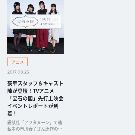
アニメ
2017.09.25
豪華スタッフ＆キャスト
陣が登壇！TVアニメ
「宝石の国」先行上映会
イベントレポートが到
着！
講談社「アフタヌーン」で連
載中の市川春子さん原作の人
気コミック「宝石の国」。10