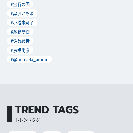
#宝石の国
月7日(土)より、T
#黒沢ともよ
#小松未可子
#茅野愛衣
#佐倉綾音
#京極尚彦
#@houseki_anime
TREND TAGS
トレンドタグ