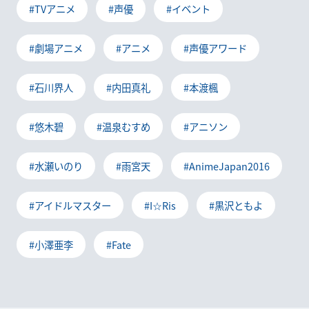
#TVアニメ
#声優
#イベント
#劇場アニメ
#アニメ
#声優アワード
#石川界人
#内田真礼
#本渡楓
#悠木碧
#温泉むすめ
#アニソン
#水瀬いのり
#雨宮天
#AnimeJapan2016
#アイドルマスター
#I☆Ris
#黒沢ともよ
#小澤亜李
#Fate