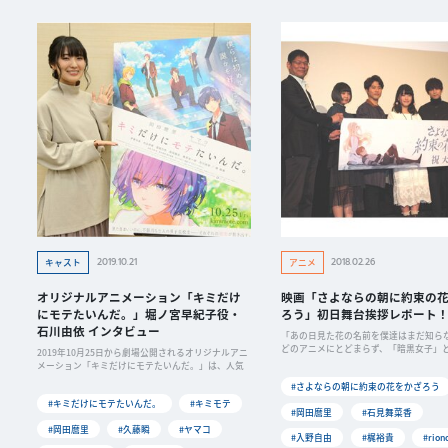
2019.10.21
2018.02.26
キャスト
アニメ
オリジナルアニメーション「キミだけ
映画「さよならの朝に約束の
にモテたいんだ。」堀ノ宮早紀子役・
ろう」初日舞台挨拶レポート
石川由依 インタビュー
「あの日見た花の名前を僕達はまだ知ら
どのアニメにとどまらず、「暗黒女子」
2019年10月25日から劇場公開されるオリジナルアニ
写映画の
メーション「キミだけにモテたいんだ。」は、人気
#さよならの朝に約束の花をかざろう
#キミだけにモテたいんだ。
#キミモテ
#岡田麿里
#石見舞菜香
#岡田麿里
#久藤瞬
#ヤマコ
#入野自由
#梶裕貴
#rion