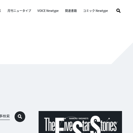
ス
月刊ニュータイプ
VOICE Newtype
関連書籍
コミック Newtype
事検索