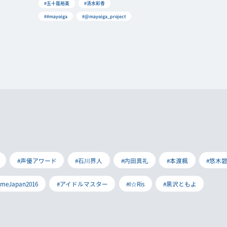
#五十嵐裕美
#清水彩香
##mayoiga
#@mayoiga_project
#声優アワード
#石川界人
#内田真礼
#本渡楓
#悠木
imeJapan2016
#アイドルマスター
#I☆Ris
#黒沢ともよ