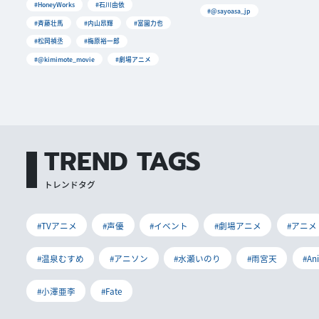
#HoneyWorks
#石川由依
#@sayoasa_jp
#斉藤壮馬
#内山昂輝
#富園力也
#松岡禎丞
#梅原裕一郎
#@kimimote_movie
#劇場アニメ
TREND TAGS
トレンドタグ
#TVアニメ
#声優
#イベント
#劇場アニメ
#アニメ
#温泉むすめ
#アニソン
#水瀬いのり
#雨宮天
#An
#小澤亜李
#Fate