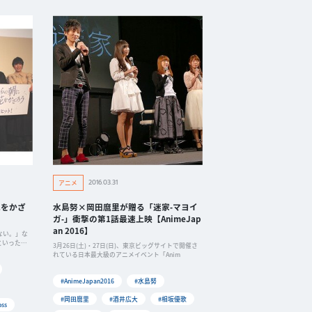
2016.03.31
アニメ
花をかざ
水島努×岡田麿里が贈る「迷家‐マヨイ
！
ガ‐」衝撃の第1話最速上映【AnimeJap
an 2016】
ない。」な
といった実
3月26日(土)・27日(日)、東京ビッグサイトで開催さ
れている日本最大級のアニメイベント「Anim
#AnimeJapan2016
#水島努
#岡田麿里
#酒井広大
#相坂優歌
oss