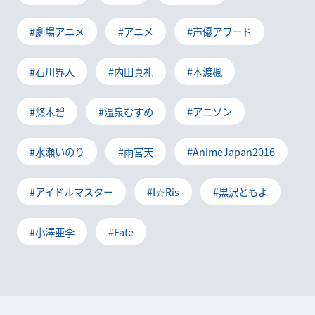
#劇場アニメ
#アニメ
#声優アワード
#石川界人
#内田真礼
#本渡楓
#悠木碧
#温泉むすめ
#アニソン
#水瀬いのり
#雨宮天
#AnimeJapan2016
#アイドルマスター
#I☆Ris
#黒沢ともよ
#小澤亜李
#Fate