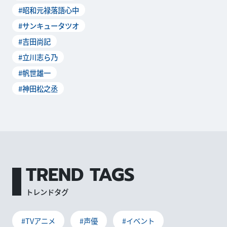
#昭和元禄落語心中
#サンキュータツオ
#吉田尚記
#立川志ら乃
#帆世雄一
#神田松之丞
TREND TAGS
トレンドタグ
#TVアニメ
#声優
#イベント