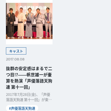
キャスト
2017.08.08
抜群の安定感はまるで二
つ目!?――帆世雄一が壷
算を熱演「声優落語天狗
連 第十一回」
2017年7月28日(金)、「声優
落語天狗連 第十一回」が東
京・浅草の東洋館で開催され
#声優落語天狗連
ました。テレビ