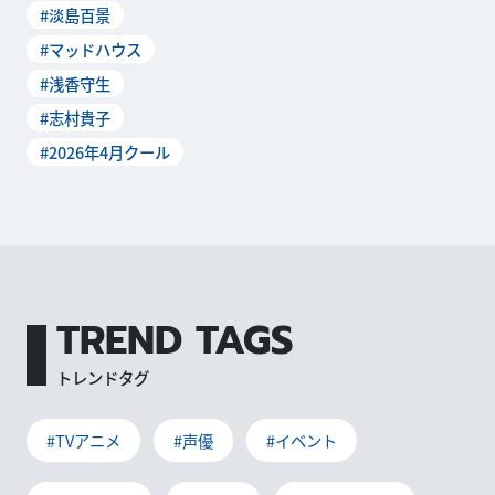
#淡島百景
志村貴子先生原作の歌劇学校
青春グラフィティを、どこま
#マッドハウス
でも真摯に描ききった浅香守
#浅香守生
生監督。月刊ニュータイプ7
月号で行われたロ...
#志村貴子
#2026年4月クール
TREND TAGS
トレンドタグ
#TVアニメ
#声優
#イベント