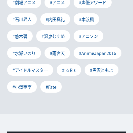
#劇場アニメ
#アニメ
#声優アワード
#石川界人
#内田真礼
#本渡楓
#悠木碧
#温泉むすめ
#アニソン
#水瀬いのり
#雨宮天
#AnimeJapan2016
#アイドルマスター
#I☆Ris
#黒沢ともよ
#小澤亜李
#Fate