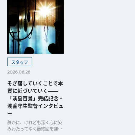
スタッフ
2026.06.26
そぎ落していくことで本
質に近づいていく――
「淡島百景」完結記念・
浅香守生監督インタビュ
ー
静かに、けれども深く心に染
みわたってゆく最終回を迎え
たTVシリーズ「淡島百景」。