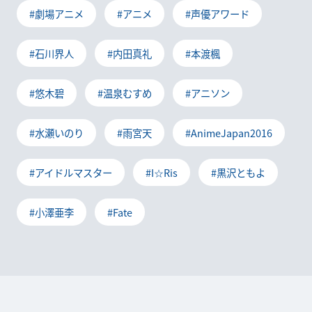
#劇場アニメ
#アニメ
#声優アワード
#石川界人
#内田真礼
#本渡楓
#悠木碧
#温泉むすめ
#アニソン
#水瀬いのり
#雨宮天
#AnimeJapan2016
#アイドルマスター
#I☆Ris
#黒沢ともよ
#小澤亜李
#Fate