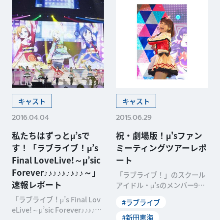
キャスト
キャスト
2016.04.04
2015.06.29
私たちはずっとμ’sで
祝・劇場版！μ'sファン
す！「ラブライブ！μ’s
ミーティングツアーレポ
Final LoveLive!～μ’sic
ート
Forever♪♪♪♪♪♪♪♪♪～」
「ラブライブ！」のスクール
速報レポート
アイドル・μ'sのメンバー9人
が勢ぞろいして行われるイベ
「ラブライブ！μ’s Final Lov
#ラブライブ
ント「μ's Fa
eLive!～μ’sic Forever♪♪♪♪♪♪
#新田恵海
♪♪♪～