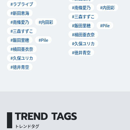
#ラブライブ
#南條愛乃
#内田彩
#新田恵海
#三森すずこ
#南條愛乃
#内田彩
#飯田里穂
#Pile
#三森すずこ
#楠田亜衣奈
#飯田里穂
#Pile
#久保ユリカ
#楠田亜衣奈
#徳井青空
#久保ユリカ
#徳井青空
TREND TAGS
トレンドタグ