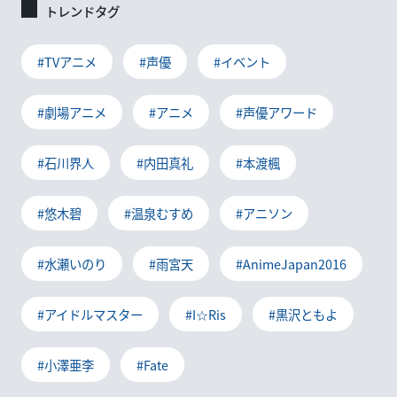
トレンドタグ
#TVアニメ
#声優
#イベント
#劇場アニメ
#アニメ
#声優アワード
#石川界人
#内田真礼
#本渡楓
#悠木碧
#温泉むすめ
#アニソン
#水瀬いのり
#雨宮天
#AnimeJapan2016
#アイドルマスター
#I☆Ris
#黒沢ともよ
#小澤亜李
#Fate