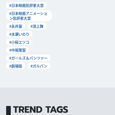
ン批評家大賞」の授賞式が、
#日本映画批評家大賞
2016年5月26日(
#日本映画アニメーショ
ン批評家大賞
#永井豪
#渕上舞
#水瀬いのり
#小桜エツコ
#中尾隆聖
#ガールズ＆パンツァー
#劇場版
#ガルパン
TREND TAGS