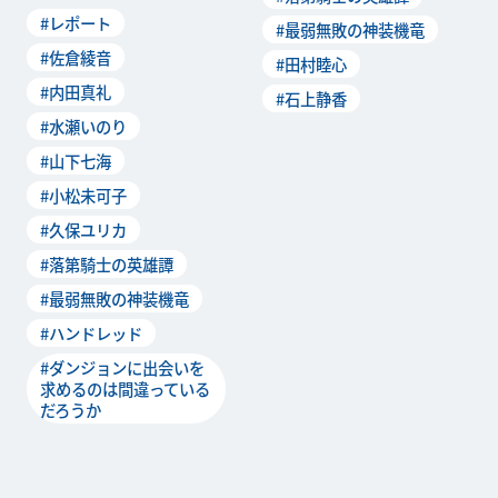
ージが、10月1
最新情報を届ける映像バラエ
#レポート
#最弱無敗の神装機竜
ティ番組「ガン
#佐倉綾音
#田村睦心
#内田真礼
#石上静香
#水瀬いのり
#山下七海
#小松未可子
#久保ユリカ
#落第騎士の英雄譚
#最弱無敗の神装機竜
#ハンドレッド
#ダンジョンに出会いを
求めるのは間違っている
だろうか