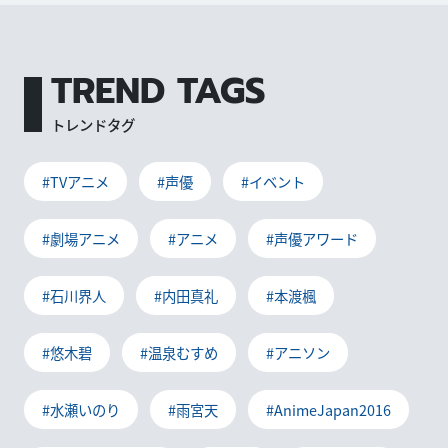
TREND TAGS
トレンドタグ
#TVアニメ
#声優
#イベント
#劇場アニメ
#アニメ
#声優アワード
#石川界人
#内田真礼
#本渡楓
#悠木碧
#温泉むすめ
#アニソン
#水瀬いのり
#雨宮天
#AnimeJapan2016