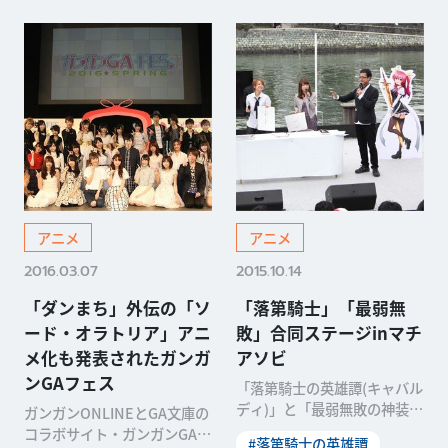
アニメ
アニメ
2016.03.07
2015.10.14
「ダンまち」外伝の「ソ
「落第騎士」「最弱無
ード・オラトリア」アニ
敗」合同ステージinマチ
メ化も発表されたガンガ
アソビ
ンGAフェス
「落第騎士の英雄譚(キャバル
ディ)」と「最弱無敗の神装機
ガンガンONLINEとGA文庫の
竜(バハムート)」の合同ステ
コラボサイト・ガンガンGAの
#落第騎士の英雄譚