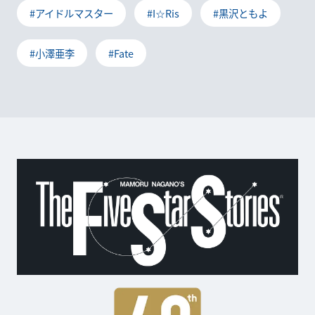
#アイドルマスター
#I☆Ris
#黒沢ともよ
#小澤亜李
#Fate