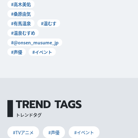
#高木美佑
親水公園で開
#桑原由気
#有馬温泉
#温むす
#温泉むすめ
#@onsen_musume_jp
#声優
#イベント
TREND TAGS
トレンドタグ
#TVアニメ
#声優
#イベント