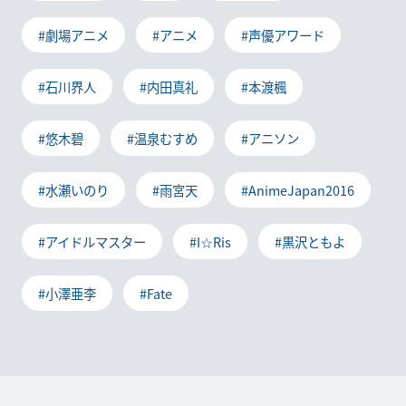
#劇場アニメ
#アニメ
#声優アワード
#石川界人
#内田真礼
#本渡楓
#悠木碧
#温泉むすめ
#アニソン
#水瀬いのり
#雨宮天
#AnimeJapan2016
#アイドルマスター
#I☆Ris
#黒沢ともよ
#小澤亜李
#Fate