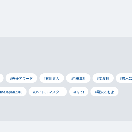
#声優アワード
#石川界人
#内田真礼
#本渡楓
#悠木
imeJapan2016
#アイドルマスター
#I☆Ris
#黒沢ともよ