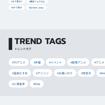
#チア男子!!
#朝井リョウさん
##チア男子
#@cheer_boys
TREND TAGS
トレンドタグ
#TVアニメ
#声優
#イベント
#劇場アニメ
#アニメ
#温泉むすめ
#アニソン
#水瀬いのり
#雨宮天
#An
#小澤亜李
#Fate