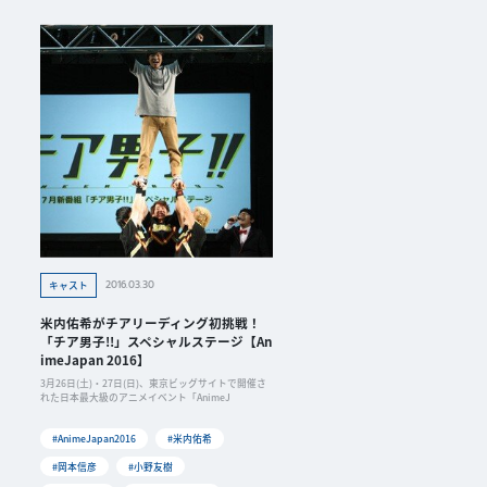
2016.03.30
キャスト
米内佑希がチアリーディング初挑戦！
「チア男子!!」スペシャルステージ【An
imeJapan 2016】
3月26日(土)・27日(日)、東京ビッグサイトで開催さ
れた日本最大級のアニメイベント「AnimeJ
#AnimeJapan2016
#米内佑希
#岡本信彦
#小野友樹