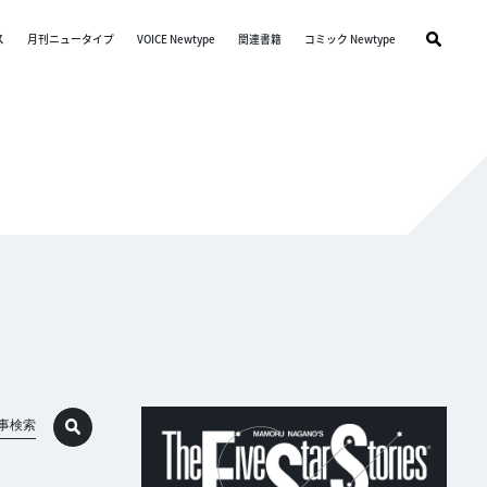
ス
月刊ニュータイプ
VOICE Newtype
関連書籍
コミック Newtype
事検索