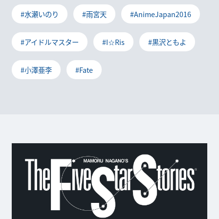
#水瀬いのり
#雨宮天
#AnimeJapan2016
#アイドルマスター
#I☆Ris
#黒沢ともよ
#小澤亜李
#Fate