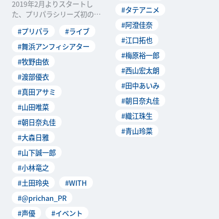
2019年2月よりスタートし
#タテアニメ
た、プリパラシリーズ初のチ
ーム別公演「Pripara Friends
#阿澄佳奈
#プリパラ
#ライブ
hi
#江口拓也
#舞浜アンフィシアター
#梅原裕一郎
#牧野由依
#西山宏太朗
#渡部優衣
#田中あいみ
#真田アサミ
#朝日奈丸佳
#山田唯菜
#織江珠生
#朝日奈丸佳
#青山玲菜
#大森日雅
#山下誠一郎
#小林竜之
#土田玲央
#WITH
#@prichan_PR
#声優
#イベント