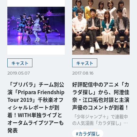
キャスト
キャスト
2019.05.07
2017.08.16
「プリパラ」チーム別公
好評配信中のアニメ「カ
演「Pripara Friendship
ラダ探し」から、阿澄佳
Tour 2019」千秋楽オフ
奈・江口拓也対談と主演
ィシャルレポートが到
声優のコメントが到着！
着！WITH単独ライブと
「少年ジャンプ＋」で連載中
オータムライブツアーも
の人気漫画「カラダ探し」
（原作/ウェルザード、漫画/
発表
#カラダ探し
村瀬克俊）が縦画面でア