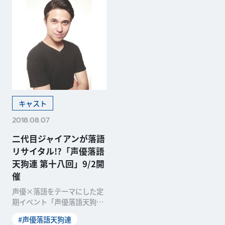
キャスト
2018.08.07
二代目ジャイアンが落語
リサイタル!?「声優落語
天狗連 第十八回」9/2開
催
声優×落語をテーマにした定
期イベント「声優落語天狗
連」の第18回が、9月2日(日)
#声優落語天狗連
に浅草の東洋館で開