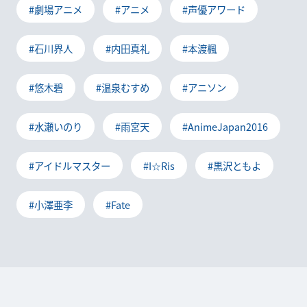
#劇場アニメ
#アニメ
#声優アワード
#石川界人
#内田真礼
#本渡楓
#悠木碧
#温泉むすめ
#アニソン
#水瀬いのり
#雨宮天
#AnimeJapan2016
#アイドルマスター
#I☆Ris
#黒沢ともよ
#小澤亜李
#Fate