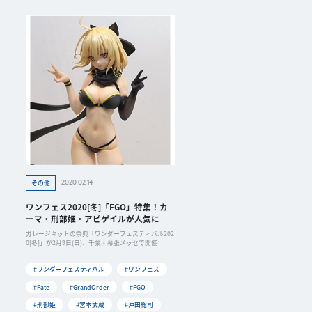
2020.02.14
その他
ワンフェス2020[冬]「FGO」特集！カ
ーマ・刑部姫・アビゲイルが人気に
ガレージキットの祭典「ワンダーフェスティバル202
0[冬]」が2月9日(日)、千葉・幕張メッセで開催
#ワンダーフェスティバル
#ワンフェス
#Fate
#GrandOrder
#FGO
#刑部姫
#宮本武蔵
#沖田総司