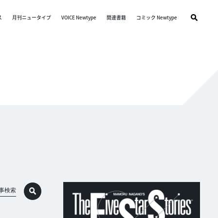
ス
月刊ニュータイプ
VOICE Newtype
関連書籍
コミック Newtype
事検索