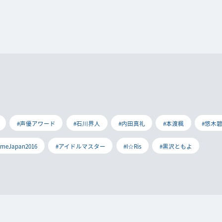
#声優アワード
#石川界人
#内田真礼
#本渡楓
#悠木
imeJapan2016
#アイドルマスター
#I☆Ris
#黒沢ともよ