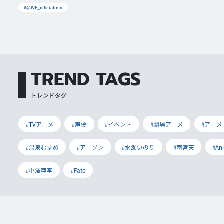
#@WF_officialinfo
TREND TAGS
トレンドタグ
#TVアニメ
#声優
#イベント
#劇場アニメ
#アニメ
#温泉むすめ
#アニソン
#水瀬いのり
#雨宮天
#An
#小澤亜李
#Fate