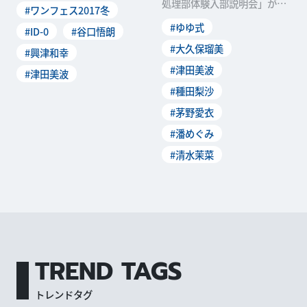
ーフェスティバル2017[冬]」
処理部体験入部説明会」が東
#ワンフェス2017冬
が2月19日(日
京国際交流館プラザ平成 国際
#ゆゆ式
#ID-0
#谷口悟朗
交流会議場で開
#大久保瑠美
#興津和幸
#津田美波
#津田美波
#種田梨沙
#茅野愛衣
#潘めぐみ
#清水茉菜
TREND TAGS
トレンドタグ