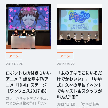
アニメ
アニメ
2017.02.20
2016.04.22
ロボットも肉付きもいい
「女の子はそこにいるだ
アニメ？ 謎を呼ぶTVア
けでかわいい」。「ゆゆ
ニメ「ID-0」ステージ
式」久々の単独イベント
【ワンフェス2017 冬】
でキャスト＆スタッフが
叫んだ“愛”
ガレージキットやフィギュア
などの造形物の祭典「ワンダ
3月27日(日)、「ゆゆ式 情報