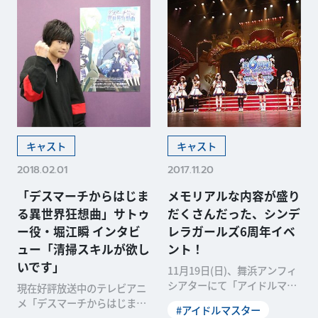
キャスト
キャスト
2018.02.01
2017.11.20
「デスマーチからはじま
メモリアルな内容が盛り
る異世界狂想曲」サトゥ
だくさんだった、シンデ
ー役・堀江瞬 インタビ
レラガールズ6周年イベ
ュー「清掃スキルが欲し
ント！
いです」
11月19日(日)、舞浜アンフィ
シアターにて「アイドルマス
現在好評放送中のテレビアニ
ター シンデレラガールズ 6th
メ「デスマーチからはじまる
#アイドルマスター
Anni
異世界狂想曲」。ゲーム開発