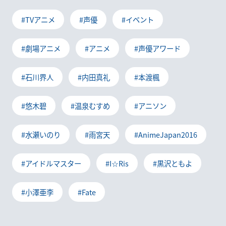
#TVアニメ
#声優
#イベント
#劇場アニメ
#アニメ
#声優アワード
#石川界人
#内田真礼
#本渡楓
#悠木碧
#温泉むすめ
#アニソン
#水瀬いのり
#雨宮天
#AnimeJapan2016
#アイドルマスター
#I☆Ris
#黒沢ともよ
#小澤亜李
#Fate