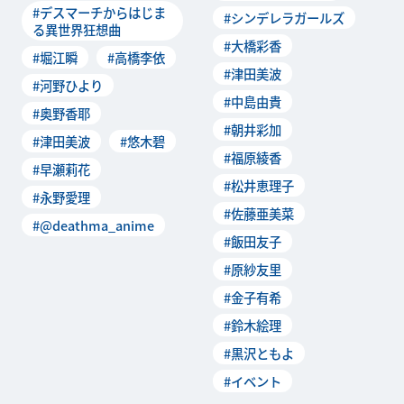
#デスマーチからはじま
#シンデレラガールズ
会社に勤めていたプログ
る異世界狂想曲
#大橋彩香
#堀江瞬
#高橋李依
#津田美波
#河野ひより
#中島由貴
#奥野香耶
#朝井彩加
#津田美波
#悠木碧
#福原綾香
#早瀬莉花
#松井恵理子
#永野愛理
#佐藤亜美菜
#@deathma_anime
#飯田友子
#原紗友里
#金子有希
#鈴木絵理
#黒沢ともよ
#イベント