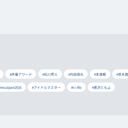
#声優アワード
#石川界人
#内田真礼
#本渡楓
#悠木
imeJapan2016
#アイドルマスター
#I☆Ris
#黒沢ともよ