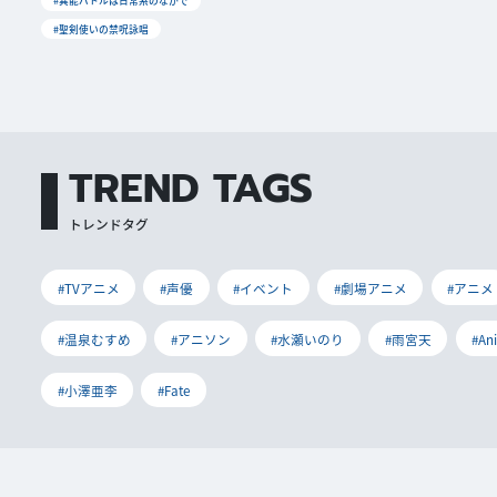
#異能バトルは日常系のなかで
#聖剣使いの禁呪詠唱
TREND TAGS
トレンドタグ
#TVアニメ
#声優
#イベント
#劇場アニメ
#アニメ
#温泉むすめ
#アニソン
#水瀬いのり
#雨宮天
#An
#小澤亜李
#Fate