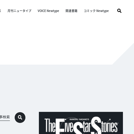
ス
月刊ニュータイプ
VOICE Newtype
関連書籍
コミック Newtype
事検索