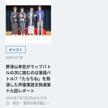
キャスト
2019.07.18
野津山幸宏がラップバト
ルの次に挑むのは落語バ
トル!?「たらちね」を熱
演した声優落語天狗連第
十九回レポート
2019年7月7日(日)の七夕の
日、東京・浅草の東洋館にて
「声優落語天狗連 第十九回」