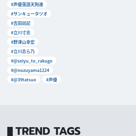
#声優落語天狗連
が開催されまし
#サンキュータツオ
#吉田尚記
#立川寸志
#野津山幸宏
#立川志ら乃
#@seiyu_to_rakugo
#@nozuyama1224
#@39tatsuo
#声優
TREND TAGS