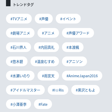
トレンドタグ
#TVアニメ
#声優
#イベント
#劇場アニメ
#アニメ
#声優アワード
#石川界人
#内田真礼
#本渡楓
#悠木碧
#温泉むすめ
#アニソン
#水瀬いのり
#雨宮天
#AnimeJapan2016
#アイドルマスター
#I☆Ris
#黒沢ともよ
#小澤亜李
#Fate