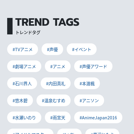
TREND TAGS
トレンドタグ
#TVアニメ
#声優
#イベント
#劇場アニメ
#アニメ
#声優アワード
#石川界人
#内田真礼
#本渡楓
#悠木碧
#温泉むすめ
#アニソン
#水瀬いのり
#雨宮天
#AnimeJapan2016