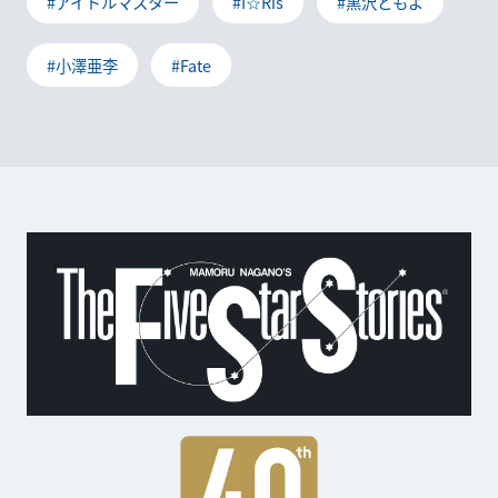
#アイドルマスター
#I☆Ris
#黒沢ともよ
#小澤亜李
#Fate