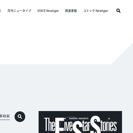
ス
月刊ニュータイプ
VOICE Newtype
関連書籍
コミック Newtype
事検索