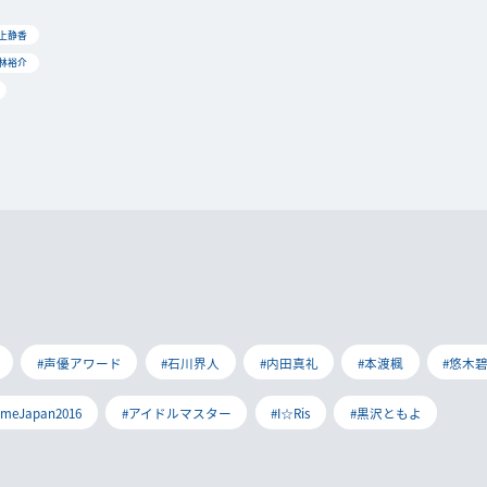
石上静香
小林裕介
#声優アワード
#石川界人
#内田真礼
#本渡楓
#悠木
imeJapan2016
#アイドルマスター
#I☆Ris
#黒沢ともよ