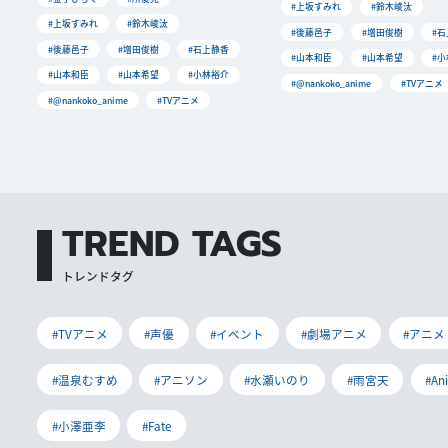
#上坂すみれ
#鈴木崚汰
#上坂すみれ
#鈴木崚汰
#後藤邑子
#増田俊樹
#
#後藤邑子
#増田俊樹
#石上静香
#山本和臣
#山本希望
#
#山本和臣
#山本希望
#小林裕介
#@nankoko_anime
#TVアニメ
#@nankoko_anime
#TVアニメ
TREND TAGS
トレンドタグ
#TVアニメ
#声優
#イベント
#劇場アニメ
#アニメ
#温泉むすめ
#アニソン
#水瀬いのり
#雨宮天
#An
#小澤亜李
#Fate