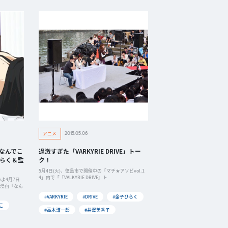
2015.05.06
アニメ
なんでこ
過激すぎた「VARKYRIE DRIVE」トー
ひらく＆監
ク！
5月4日(火)、徳島市で開催中の「マチ★アソビvol.1
4」内で「『VALKYRIE DRIVE』ト
よ4月7日
る漫画「なん
#VARKYRIE
#DRIVE
#金子ひらく
こ
#高木謙一郎
#井澤美香子