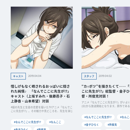
2019.04.04
2019.04.02
キャスト
スタッフ
惜しげもなく晒されるおっぱいに隠さ
“カ○ボツ”を描きたくて……「
れた純情♪ 「なんでここに先生が!?」
こに先生が!?」総監督・金子
キャスト（上坂すみれ・後藤邑子・石
督・所俊克対談！
上静香・山本希望）対談
アニメ「なんでここに先生が!?」がいよい
(日)から放送開始となります。原作であ
4組の先生と生徒の恋愛を描いたTVアニメ「なんでこ
こに先生が!?」。その魅力や見どころを、先生を演じ
#なんでここに先生が!?
#なんこ
#なんでここに先生が!?
#なんここ
#金子ひらく
#所俊克
#金子ひらく
#所俊克