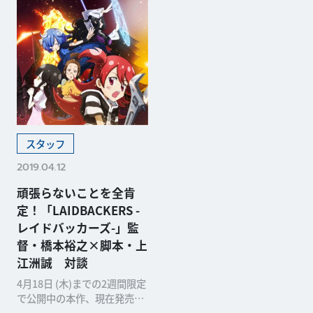
スタッフ
2019.04.12
頑張らないことを全肯
定！「LAIDBACKERS -
レイドバッカーズ-」監
督・橋本裕之×脚本・上
江洲誠 対談
4月18日 (木)までの2週間限定
で公開中の本作、現在発売中
の「月刊ニュータイプ5月