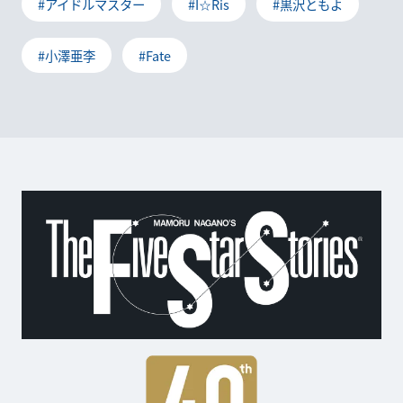
#アイドルマスター
#I☆Ris
#黒沢ともよ
#小澤亜李
#Fate