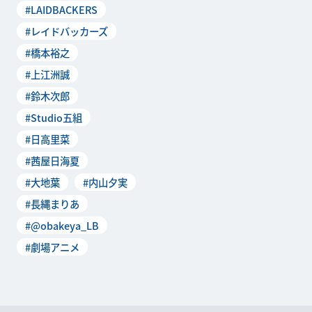
#LAIDBACKERS
号」でも描き下ろ
#レイドバッカーズ
#橋本裕之
#上江洲誠
#鈴木次郎
#Studio五組
#日高里菜
#茜屋日海夏
#大地葉
#内山夕実
#長縄まりあ
#@obakeya_LB
#劇場アニメ