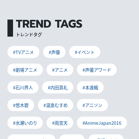
TREND TAGS
トレンドタグ
#TVアニメ
#声優
#イベント
#劇場アニメ
#アニメ
#声優アワード
#石川界人
#内田真礼
#本渡楓
#悠木碧
#温泉むすめ
#アニソン
#水瀬いのり
#雨宮天
#AnimeJapan2016