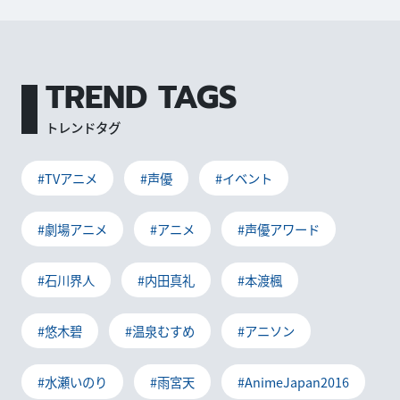
TREND TAGS
トレンドタグ
#TVアニメ
#声優
#イベント
#劇場アニメ
#アニメ
#声優アワード
#石川界人
#内田真礼
#本渡楓
#悠木碧
#温泉むすめ
#アニソン
#水瀬いのり
#雨宮天
#AnimeJapan2016