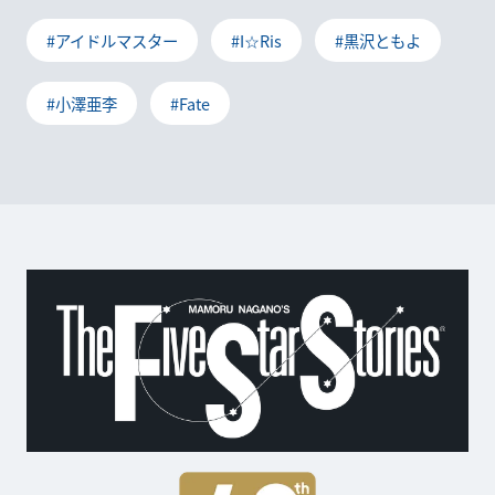
#アイドルマスター
#I☆Ris
#黒沢ともよ
#小澤亜李
#Fate