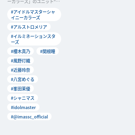
ーカラーズ」のユニット“イ
ルミネーションスターズ”の
#アイドルマスターシャ
歌う「ヒカリのdes
イニーカラーズ
#アルストロメリア
#イルミネーションスタ
ーズ
#櫻木真乃
#関根瞳
#風野灯織
#近藤玲奈
#八宮めぐる
#峯田茉優
#シャニマス
#idolmaster
#@imassc_official