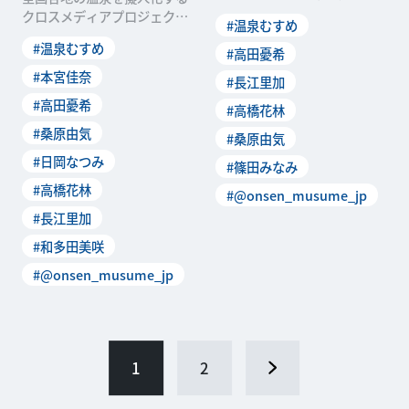
ーテインメントで、温泉擬人
クロスメディアプロジェクト
#温泉むすめ
化プロジェ
「温泉むすめ」にとって、初
#温泉むすめ
#高田憂希
の出張イベント「温泉む
#本宮佳奈
#長江里加
#高田憂希
#高橋花林
#桑原由気
#桑原由気
#日岡なつみ
#篠田みなみ
#高橋花林
#@onsen_musume_jp
#長江里加
#和多田美咲
#@onsen_musume_jp
1
2