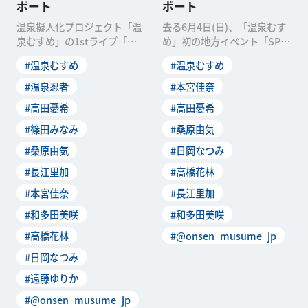
ポート
ポート
温泉擬人化プロジェクト「温
去る6月4日(日)、「温泉むす
泉むすめ」の1stライブ「温
め」初の地方イベント「SPE
泉むすめ SPRiNGS 1st LIVE “
CIAL YUKEMURI FESTA i
#温泉むすめ
#温泉むすめ
#温泉忍者
#本宮佳奈
#高田憂希
#高田憂希
#篠田みなみ
#桑原由気
#桑原由気
#日岡なつみ
#長江里加
#高橋花林
#本宮佳奈
#長江里加
#和多田美咲
#和多田美咲
#高橋花林
#@onsen_musume_jp
#日岡なつみ
#遠藤ゆりか
#@onsen_musume_jp