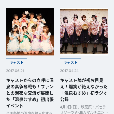
キャスト
キャスト
2017.06.21
2017.04.24
キャストからの点呼に温
キャスト陣が初お目見
泉の素争奪戦も！ファン
え！爆笑が絶えなかった
との濃密な交流が展開し
「温泉むすめ」初ラジオ
た「温泉むすめ」初出張
公録
イベント
4月9日(日)、秋葉原・パセラ
リゾーツ AKIBA マルチエンタ
全国各地の温泉を擬人化する