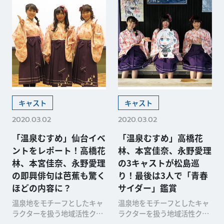
キャスト
キャスト
2020.03.02
2020.03.02
「温泉むすめ」仙台イベ
「温泉むすめ」高橋花
ントをレポート！高橋花
林、本宮佳奈、永野愛理
林、本宮佳奈、永野愛理
の3キャストが松島巡
の即興俳句は芭蕉も驚く
り！最後は3人で「青春
ほどの内容に？
サイダー」鑑賞
温泉地をモチーフとしたキャ
温泉地をモチーフとしたキャ
ラクターを扱う地域活性クロ
ラクターを扱う地域活性クロ
スメディアプロジェクト「温
スメディアプロジェクト「温