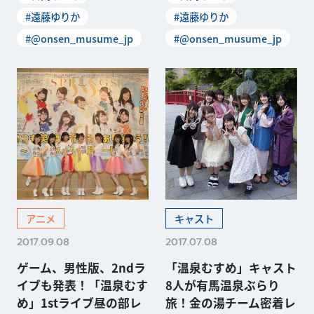
#遠藤ゆりか
#遠藤ゆりか
#@onsen_musume_jp
#@onsen_musume_jp
アニメ
キャスト
2017.09.08
2017.07.08
ゲーム、男性版、2ndラ
「温泉むすめ」キャスト
イブも発表！「温泉むす
8人が有馬温泉ぶらり
め」1stライブ昼の部レ
旅！金の湯チーム密着レ