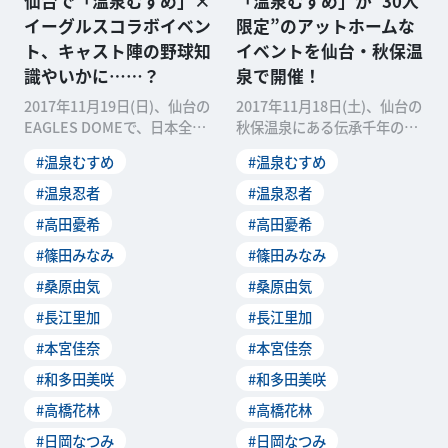
仙台で「温泉むすめ」×
「温泉むすめ」が“30人
イーグルスコラボイベン
限定”のアットホームな
ト、キャスト陣の野球知
イベントを仙台・秋保温
識やいかに……？
泉で開催！
2017年11月19日(日)、仙台の
2017年11月18日(土)、仙台の
EAGLES DOMEで、日本全国
秋保温泉にある伝承千年の宿
の温泉をモチーフにしたキャ
佐勘で「温泉むすめ」のトー
#温泉むすめ
#温泉むすめ
ラク
クイベント
#温泉忍者
#温泉忍者
#高田憂希
#高田憂希
#篠田みなみ
#篠田みなみ
#桑原由気
#桑原由気
#長江里加
#長江里加
#本宮佳奈
#本宮佳奈
#和多田美咲
#和多田美咲
#高橋花林
#高橋花林
#日岡なつみ
#日岡なつみ