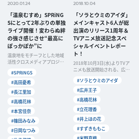
2020.01.24
2018.10.04
「温泉むすめ」SPRiNG
「ソラとウミのアイダ」
Sにとって2年ぶりの単独
メインキャスト6人が総
ライブ開催！変わらぬ絆
出演のリリース1周年＆
の強さ感じさせ“最高に
TVアニメ放送記念スペ
ぽっかぽか”に
シャルイベントレポー
ト！
温泉地をモチーフとした地域
活性クロスメディアプロジェ
2018年10月3日(水)よりTVア
クト「温泉むすめ」のライブ
ニメも放送開始される、広井
#SPRiNGS
イベント「SPRiNG
王子氏が原作・総監督を務め
#ソラとウミのアイダ
#高田憂希
るスマートフ
#広井王子
#長江里加
#高橋花林
#高橋花林
#立花理香
#本宮佳奈
#井上ほの花
#篠田みなみ
#すずきももこ
#日岡なつみ
#米野真織