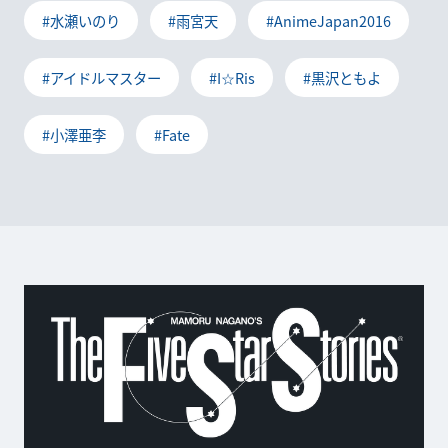
#水瀬いのり
#雨宮天
#AnimeJapan2016
#アイドルマスター
#I☆Ris
#黒沢ともよ
#小澤亜李
#Fate