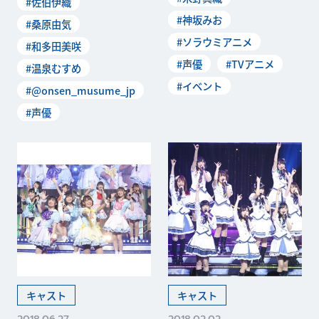
#佐伯伊織
#神坂みお
#桑原由気
#ソラウミアニメ
#和多田美咲
#声優
#TVアニメ
#温泉むすめ
#イベント
#@onsen_musume_jp
#声優
キャスト
キャスト