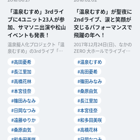
2018.06.27
2018.02.02
「温泉むすめ」3rdライ
「温泉むすめ」が聖夜に
ブに4ユニット23人が参
2ndライブ、涙と笑顔が
加、サマソニ出演や松山
交じるパフォーマンスで
イベントも発表！
飛躍の年へ！
温泉擬人化プロジェクト「温
2017年12月24日(日)、なかの
泉むすめ」の3rdライブ「温
ZERO 大ホールでライブイベ
泉むすめ 3rd LIVE “NOW ON
ント「温泉むすめ SPRiNGS
#高田憂希
#温泉むすめ
☆S
#長江里加
#高田憂希
#高橋花林
#篠田みなみ
#本宮佳奈
#桑原由気
#篠田みなみ
#長江里加
#日岡なつみ
#本宮佳奈
#遠藤ゆりか
#和多田美咲
#桑原由気
#高橋花林
#和多田美咲
#日岡なつみ