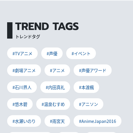
TREND TAGS
トレンドタグ
#TVアニメ
#声優
#イベント
#劇場アニメ
#アニメ
#声優アワード
#石川界人
#内田真礼
#本渡楓
#悠木碧
#温泉むすめ
#アニソン
#水瀬いのり
#雨宮天
#AnimeJapan2016