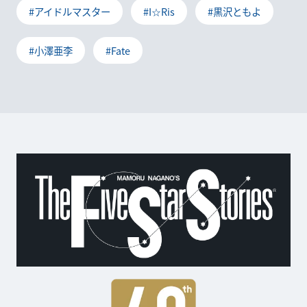
#アイドルマスター
#I☆Ris
#黒沢ともよ
#小澤亜李
#Fate