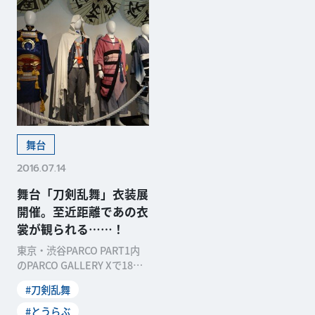
舞台
2016.07.14
舞台「刀剣乱舞」衣装展
開催。至近距離であの衣
裳が観られる……！
東京・渋谷PARCO PART1内
のPARCO GALLERY Xで18日
(祝)まで開催中の「舞台『
#刀剣乱舞
#とうらぶ