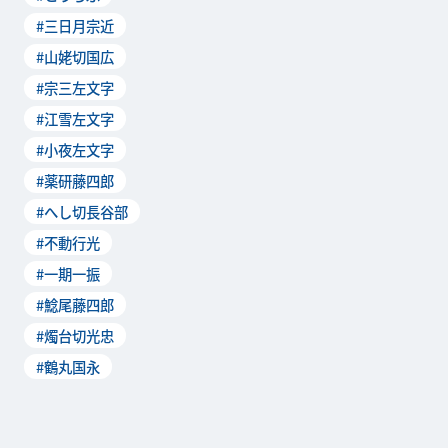
#三日月宗近
#山姥切国広
#宗三左文字
#江雪左文字
#小夜左文字
#薬研藤四郎
#へし切長谷部
#不動行光
#一期一振
#鯰尾藤四郎
#燭台切光忠
#鶴丸国永