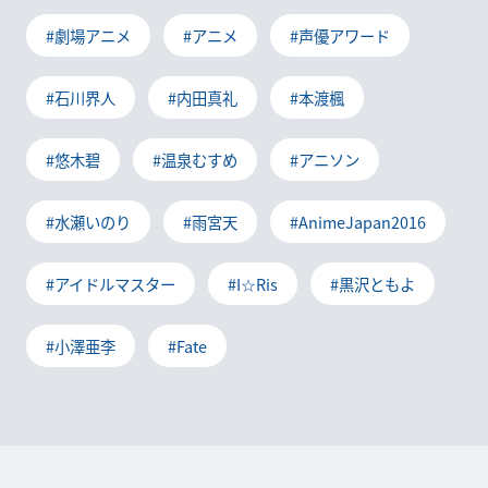
#劇場アニメ
#アニメ
#声優アワード
#石川界人
#内田真礼
#本渡楓
#悠木碧
#温泉むすめ
#アニソン
#水瀬いのり
#雨宮天
#AnimeJapan2016
#アイドルマスター
#I☆Ris
#黒沢ともよ
#小澤亜李
#Fate