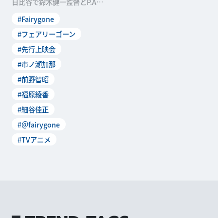
日比谷で鈴木健一監督とP.A.
WORKSによるTVアニメ「Fai
#Fairygone
ry
#フェアリーゴーン
#先行上映会
#市ノ瀬加那
#前野智昭
#福原綾香
#細谷佳正
#＠fairygone
#TVアニメ