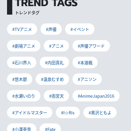
TREND TAGS
トレンドタグ
#TVアニメ
#声優
#イベント
#劇場アニメ
#アニメ
#声優アワード
#石川界人
#内田真礼
#本渡楓
#悠木碧
#温泉むすめ
#アニソン
#水瀬いのり
#雨宮天
#AnimeJapan2016
#アイドルマスター
#I☆Ris
#黒沢ともよ
#小澤亜李
#Fate