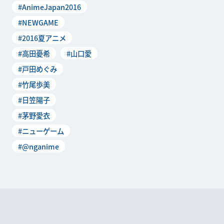
#AnimeJapan2016
「AnimeJ
#NEWGAME
#2016夏アニメ
#高田憂希
#山口愛
#戸田めぐみ
#竹尾歩美
#日笠陽子
#茅野愛衣
#ニューゲーム
#@nganime