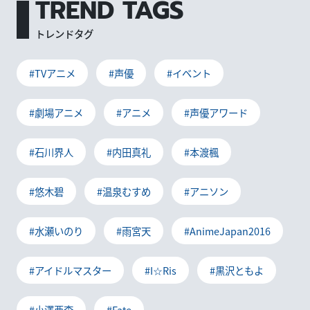
TREND TAGS
トレンドタグ
#TVアニメ
#声優
#イベント
#劇場アニメ
#アニメ
#声優アワード
#石川界人
#内田真礼
#本渡楓
#悠木碧
#温泉むすめ
#アニソン
#水瀬いのり
#雨宮天
#AnimeJapan2016
#アイドルマスター
#I☆Ris
#黒沢ともよ
#小澤亜李
#Fate