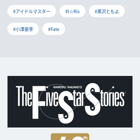
#アイドルマスター
#I☆Ris
#黒沢ともよ
#小澤亜李
#Fate