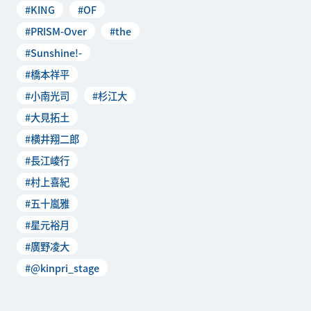
#KING
#OF
#PRISM-Over
#the
#Sunshine!-
#橋本祥平
#小南光司
#杉江大
#大見拓土
#横井翔二郎
#長江崚行
#村上喜紀
#五十嵐雅
#星元裕月
#廣野凌大
#@kinpri_stage