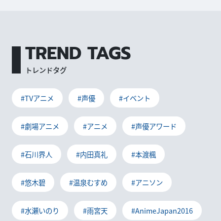
TREND TAGS
トレンドタグ
#TVアニメ
#声優
#イベント
#劇場アニメ
#アニメ
#声優アワード
#石川界人
#内田真礼
#本渡楓
#悠木碧
#温泉むすめ
#アニソン
#水瀬いのり
#雨宮天
#AnimeJapan2016