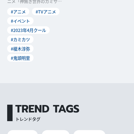
ニメ「神無き世界のカミサマ
活動」の作品振り返りトーク
#アニメ
#TVアニメ
イベントが、2023 年8月13日
(日)に「ところざわサクラタ
#イベント
ウン」で開催されることが決
#2023年4月クール
定しました。イベントには、
メインキャストで...
#カミカツ
#榎木淳弥
#鬼頭明里
TREND TAGS
トレンドタグ