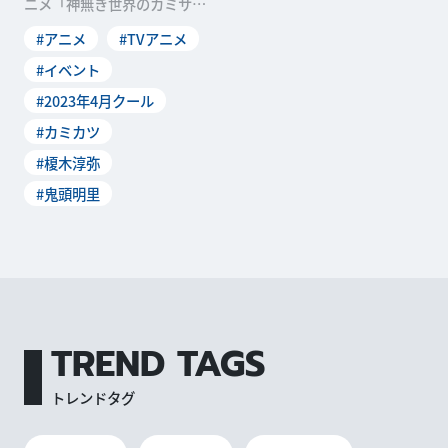
ニメ「神無き世界のカミサマ
活動」の作品振り返りトーク
#アニメ
#TVアニメ
イベントが、2023 年8月13日
(日)に「ところざわサクラタ
#イベント
ウン」で開催されることが決
#2023年4月クール
定しました。イベントには、
メインキャストで...
#カミカツ
#榎木淳弥
#鬼頭明里
TREND TAGS
トレンドタグ