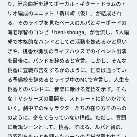
り、紆余曲折を経てボーカル・ギター・ドラムのト
リオ編成のユニット「新川崎（仮）」が結成され
る。そのライブを見たベースのルパとキーボードの
海老塚智のコンビ「beni-shouga」が合流し、5人編
成で本格的なバンドとしての活動を始めるかと思い
きや、桃香が諏訪のライブハウスでのイベント出演
を最後に、バンドを辞めると宣言。しかし、そんな
桃香に宣戦布告をするかのように、仁菜は通ってい
る予備校を辞めるとライブ中のMCで宣言し、人生を
桃香とのバンドに、音楽に賭ける覚悟を示す。そん
なＴＶシリーズの展開を、ストレートに追いかけて
いく。劇中でのキャラクターたちの在り方そのもの
のように、奇をてらっていない構成。ただし、冒頭
に新規シーンとして、桃香、すばる、ルパと智の、
時系列をもっとも遡ったシーンの点描が置かれてい