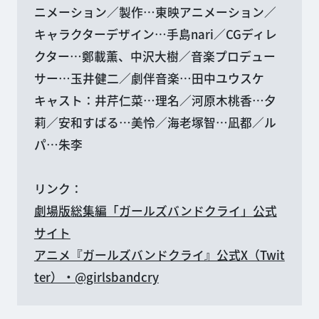
ニメーション／製作…東映アニメーション／
キャラクターデザイン…手島nari／CGディレ
クター…鄭載薫、中沢大樹／音楽プロデュー
サー…玉井健二／劇伴音楽…田中ユウスケ
キャスト：井芹仁菜…理名／河原木桃香…夕
莉／安和すばる…美怜／海老塚智…凪都／ル
パ…朱李
リンク：
劇場版総集編「ガールズバンドクライ」公式
サイト
アニメ『ガールズバンドクライ』公式X（Twit
ter）・@girlsbandcry