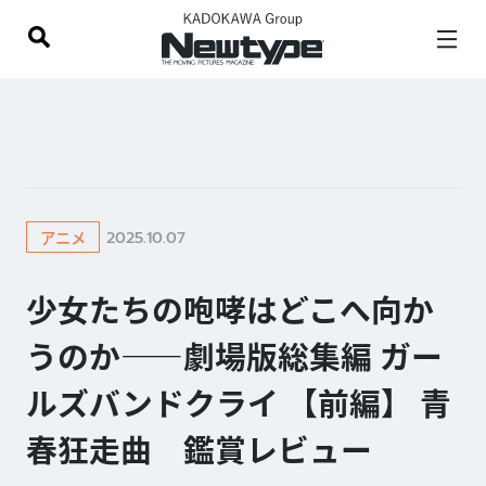
2025.10.07
アニメ
少女たちの咆哮はどこへ向か
うのか——劇場版総集編 ガー
ルズバンドクライ 【前編】 青
春狂走曲 鑑賞レビュー