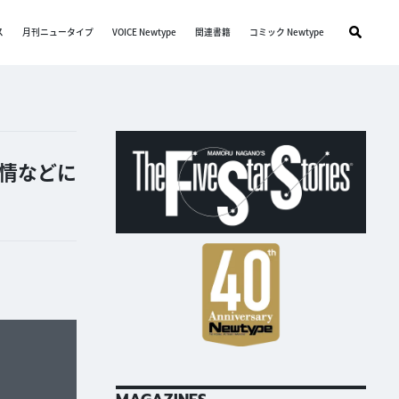
ス
月刊ニュータイプ
VOICE Newtype
関連書籍
コミック Newtype
表情などに