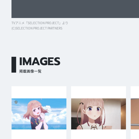
TVアニメ「SELECTION PROJECT」より
(C)SELECTION PROJECT PARTNERS
IMAGES
掲載画像一覧