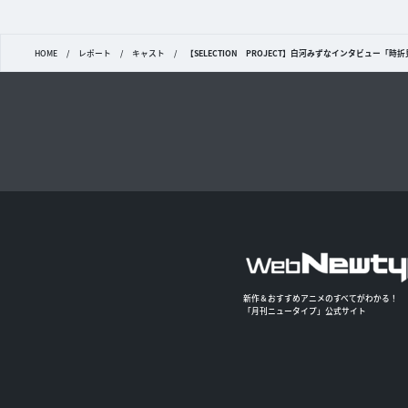
HOME
/
レポート
/
キャスト
/
【SELECTION PROJECT】白河みずなインタビュー
新作＆おすすめアニメのすべてがわかる！
「月刊ニュータイプ」公式サイト