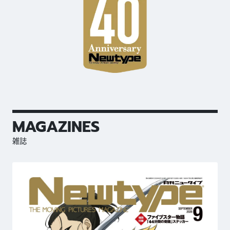
MAGAZINES
雑誌