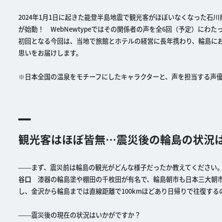
2024年1月1日に起きた能登半島地震で観光客がほぼいなくなった石
が始動！ WebNewtypeではその関係者の声を全6回（予定）にわた
初回となる今回は、当地で旅館とホテルの経営に長年携わり、輪島に
思いをお届けします。
※日本全国の温泉をモチーフにしたキャラクターと、声を担当する声
観光客はほぼ皆無…震災後の輪島の状況
――まず、震災前は輪島の観光がどんな様子だったか教えてください
谷口
漆器の輪島塗や棚田の千枚田が有名で、輪島朝市も日本三大朝市
し、金沢から輪島までは直線距離で100kmほどあり日帰りで往復す
――震災後の現在の状況はいかがですか？