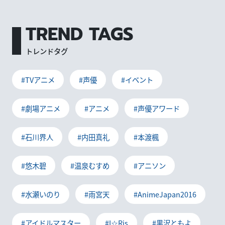
TREND TAGS
トレンドタグ
#TVアニメ
#声優
#イベント
#劇場アニメ
#アニメ
#声優アワード
#石川界人
#内田真礼
#本渡楓
#悠木碧
#温泉むすめ
#アニソン
#水瀬いのり
#雨宮天
#AnimeJapan2016
#アイドルマスター
#I☆Ris
#黒沢ともよ