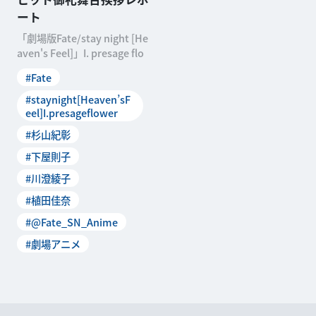
ート
「劇場版Fate/stay night [He
aven's Feel]」I. presage flo
#Fate
#staynight[Heaven’sF
eel]I.presageflower
#杉山紀彰
#下屋則子
#川澄綾子
#植田佳奈
#@Fate_SN_Anime
#劇場アニメ