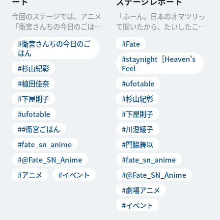
ート
ステージレポート
今回のステージでは、アニメ
「ふーん。日本のオマツリっ
「衛宮さんちの今日のごは
て聞いたから、たいしたこと
ん」（以下、「衛宮ごは
ないと思ってたけど……なか
#衛宮さんちの今日のご
#Fate
ん」）第八話「遠坂さんの五
なかやるじゃない。こん
はん
目
#staynight［Heaven's
#杉山紀彰
Feel
#植田佳奈
#ufotable
#下屋則子
#杉山紀彰
#ufotable
#下屋則子
##衛宮ごはん
#川澄綾子
#fate_sn_anime
#門脇舞以
#@Fate_SN_Anime
#fate_sn_anime
#アニメ
#イベント
#@Fate_SN_Anime
#劇場アニメ
#イベント