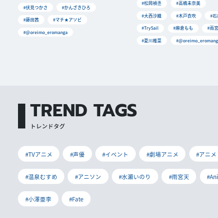
#松岡禎丞
#高橋未奈美
#伏見つかさ
#かんざきひろ
#大西沙織
#木戸衣吹
#
#藤田茜
#マチ★アソビ
#TrySail
#麻倉もも
#雨
#@oreimo_eromanga
#夏川椎菜
#@oreimo_eromang
TREND TAGS
トレンドタグ
#TVアニメ
#声優
#イベント
#劇場アニメ
#アニメ
#温泉むすめ
#アニソン
#水瀬いのり
#雨宮天
#An
#小澤亜李
#Fate