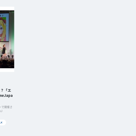
像？「エ
eJapa
イトで開催さ
J
ニメ