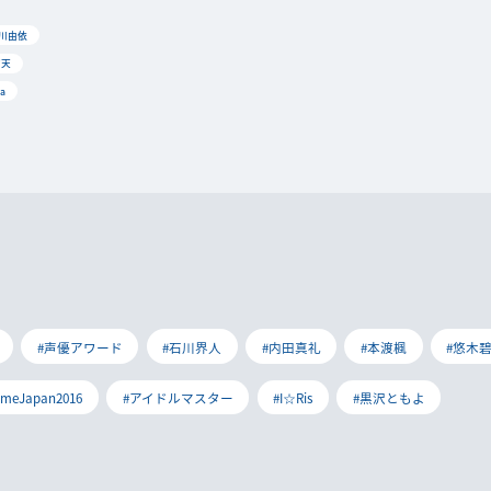
石川由依
宮天
a
#声優アワード
#石川界人
#内田真礼
#本渡楓
#悠木
imeJapan2016
#アイドルマスター
#I☆Ris
#黒沢ともよ