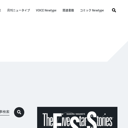
ス
月刊ニュータイプ
VOICE Newtype
関連書籍
コミック Newtype
事検索