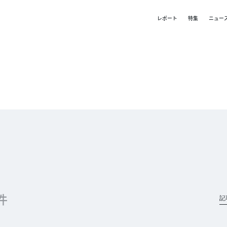
レポート
特集
ニュー
 件
記