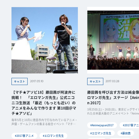
2017.05.10
2017.03.28
キャスト
キャスト
【マチ★アソビ18】藤田茜が阿波弁に
藤田茜を呼び出す方法は純金
挑戦！ 「エロマンガ先生」公式ニコ
ロマンガ先生」ステージ【Anim
ニコ生放送 「最近（もっとも近い）の
n 2017】
アニメをみんなで作ります 第10回＠マ
3月25日(土)・26日(日)、東京ビッグサ
チ★アソビ」
れた日本最大級のアニメイベント「Anime
毎年5月と10月に徳島市内で行なわれているアニメ・
声優・ゲームファンの集まる総合イベント「マチ★
#Animejapan2017
#2017春ア
アソ
#エロマンガ先生
#藤田茜
#2017春アニメ
#エロマンガ先生