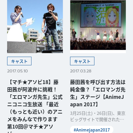
キャスト
キャスト
2017.05.10
2017.03.28
【マチ★アソビ18】藤
藤田茜を呼び出す方法は
田茜が阿波弁に挑戦！
純金像？「エロマンガ先
「エロマンガ先生」公式
生」ステージ【AnimeJ
ニコニコ生放送 「最近
apan 2017】
（もっとも近い）のアニ
3月25日(土)・26日(日)、東京
メをみんなで作ります
ビッグサイトで開催された日
本最大級のアニメイベント
第10回＠マチ★アソ
#Animejapan2017
「AnimeJ