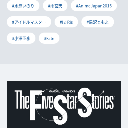
#水瀬いのり
#雨宮天
#AnimeJapan2016
#アイドルマスター
#I☆Ris
#黒沢ともよ
#小澤亜李
#Fate