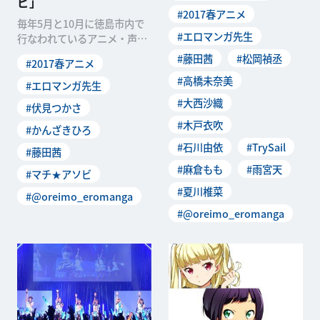
ビ」
#2017春アニメ
毎年5月と10月に徳島市内で
#エロマンガ先生
行なわれているアニメ・声
優・ゲームファンの集まる総
#藤田茜
#松岡禎丞
#2017春アニメ
合イベント「マチ★アソ
#高橋未奈美
#エロマンガ先生
#大西沙織
#伏見つかさ
#木戸衣吹
#かんざきひろ
#石川由依
#TrySail
#藤田茜
#麻倉もも
#雨宮天
#マチ★アソビ
#夏川椎菜
#@oreimo_eromanga
#@oreimo_eromanga