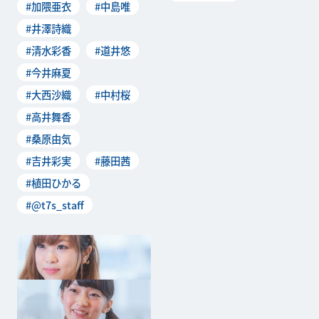
#加隈亜衣
#中島唯
#井澤詩織
#清水彩香
#道井悠
#今井麻夏
#大西沙織
#中村桜
#高井舞香
#桑原由気
#吉井彩実
#藤田茜
#植田ひかる
#@t7s_staff