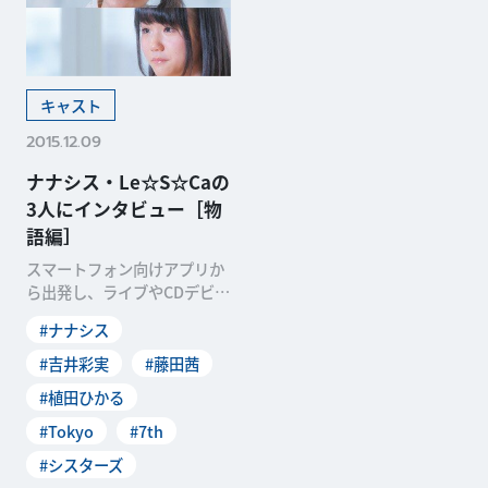
キャスト
2015.12.09
ナナシス・Le☆S☆Caの
3人にインタビュー［物
語編］
スマートフォン向けアプリか
ら出発し、ライブやCDデビュ
ーと現実世界へのアプローチ
#ナナシス
でも注目が高まりつつ
#吉井彩実
#藤田茜
#植田ひかる
#Tokyo
#7th
#シスターズ