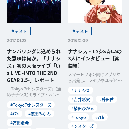
キャスト
キャスト
2017.01.23
2015.12.09
ナンバリングに込められ
ナナシス・Le☆S☆Caの
た意味は何か。「ナナシ
3人にインタビュー［楽
ス」初の大阪ライブ「t7
曲編］
s LIVE -INTO THE 2ND
スマートフォン向けアプリか
GEAR 2.5-」レポート
ら出発し、ライブやCDデビュ
ーと現実世界へのアプローチ
「Tokyo 7th シスターズ」(通
#ナナシス
でも注目が高まりつつ
称ナナシス)のライブイベント
#吉井彩実
#藤田茜
「t7s LIVE -INTO T
#Tokyo7thシスターズ
#植田ひかる
#t7s
#篠田みなみ
#Tokyo
#7th
#高田憂希
#シスターズ