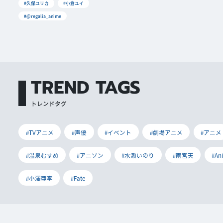
#久保ユリカ
#小倉ユイ
#@regalia_anime
TREND TAGS
トレンドタグ
#TVアニメ
#声優
#イベント
#劇場アニメ
#アニメ
#温泉むすめ
#アニソン
#水瀬いのり
#雨宮天
#An
#小澤亜李
#Fate