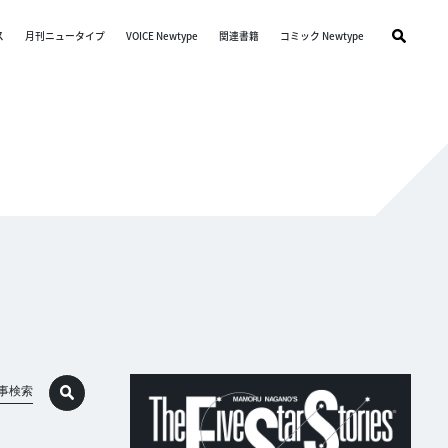
ス
月刊ニュータイプ
VOICE Newtype
関連書籍
コミック Newtype
事検索