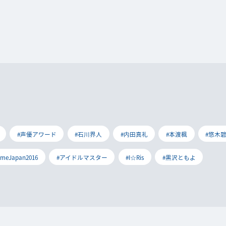
#声優アワード
#石川界人
#内田真礼
#本渡楓
#悠木
imeJapan2016
#アイドルマスター
#I☆Ris
#黒沢ともよ