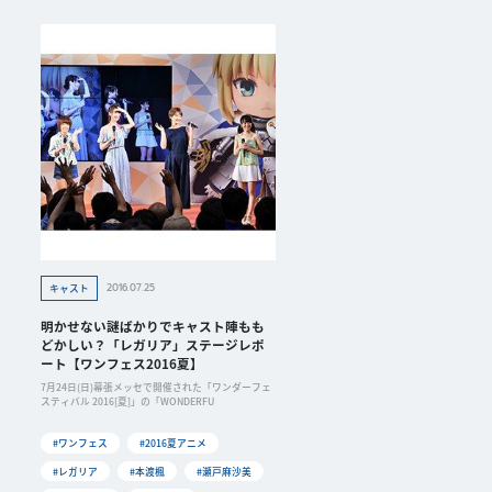
2016.07.25
キャスト
明かせない謎ばかりでキャスト陣もも
どかしい？「レガリア」ステージレポ
ート【ワンフェス2016夏】
7月24日(日)幕張メッセで開催された「ワンダーフェ
スティバル 2016[夏]」の「WONDERFU
#ワンフェス
#2016夏アニメ
#レガリア
#本渡楓
#瀬戸麻沙美