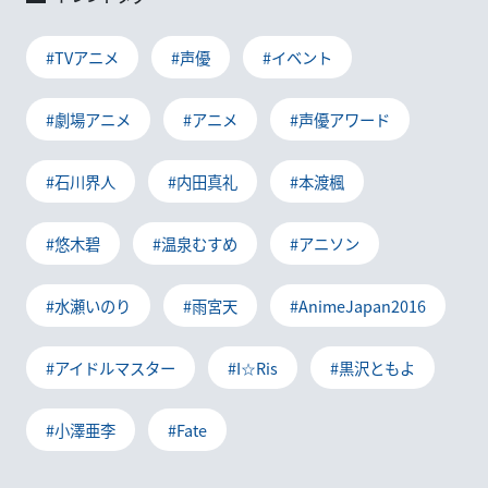
#TVアニメ
#声優
#イベント
#劇場アニメ
#アニメ
#声優アワード
#石川界人
#内田真礼
#本渡楓
#悠木碧
#温泉むすめ
#アニソン
#水瀬いのり
#雨宮天
#AnimeJapan2016
#アイドルマスター
#I☆Ris
#黒沢ともよ
#小澤亜李
#Fate