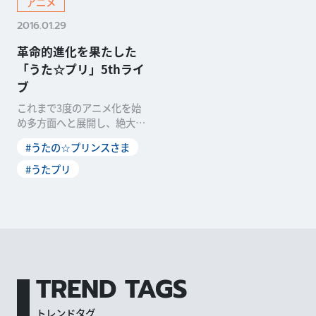
アニメ
2016.01.29
革命的進化を果たした
「うた☆プリ」5thライ
ブ
これまで3度のアニメ化を始
め多方面へと展開し、絶大な
人気を誇る恋愛アドベンチャ
#うたの☆プリンスさま
ーゲーム「うたの☆プリ
#うたプリ
TREND TAGS
トレンドタグ