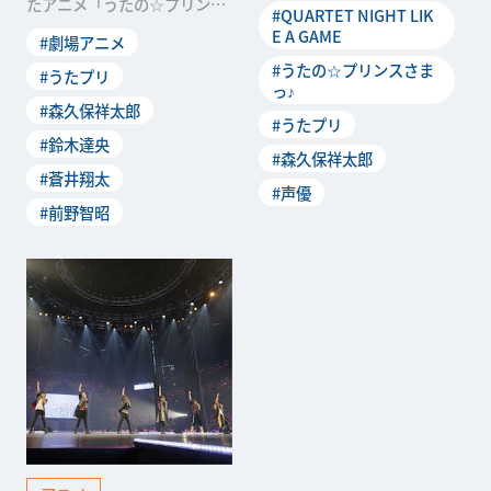
たアニメ「うたの☆プリンス
#QUARTET NIGHT LIK
さまっ♪ マジ LOVE」シリー
E A GAME
#劇場アニメ
ズの劇場版最新作『劇場版 う
#うたの☆プリンスさま
たの☆プリンスさまっ♪ TABO
#うたプリ
っ♪
O NIGHT XXXX』は、嶺二、
#森久保祥太郎
蘭丸、藍、カミュの4人から
#うたプリ
なるQUARTET NIGHTの...
#鈴木達央
#森久保祥太郎
#蒼井翔太
#声優
#前野智昭