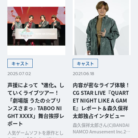
キャスト
キャスト
2025.07.02
2021.06.18
声援によって〝進化〟し
内容が密なライブ体験！
ていくライブツアー！
CG STAR LIVE『QUART
「劇場版 うたの☆プリ
ET NIGHT LIKE A GAM
ンスさまっ♪ TABOO NI
E』レポート＆森久保祥
GHT XXXX」舞台挨拶レ
太郎独占インタビュー
ポート
森久保祥太郎さん(C)BANDAI
NAMCO Amusement Inc.20
人気ゲームソフトを原作とし
10年リリースのゲー