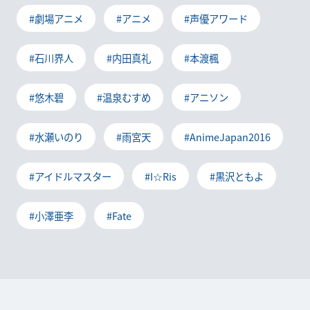
#劇場アニメ
#アニメ
#声優アワード
#石川界人
#内田真礼
#本渡楓
#悠木碧
#温泉むすめ
#アニソン
#水瀬いのり
#雨宮天
#AnimeJapan2016
#アイドルマスター
#I☆Ris
#黒沢ともよ
#小澤亜李
#Fate