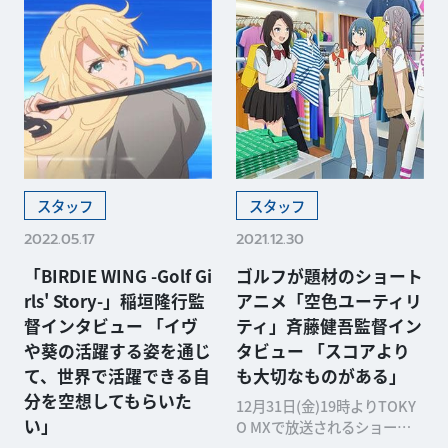
スタッフ
スタッフ
2022.05.17
2021.12.30
「BIRDIE WING -Golf Gi
ゴルフが題材のショート
rls' Story-」稲垣隆行監
アニメ「空色ユーティリ
督インタビュー 「イヴ
ティ」斉藤健吾監督イン
や葵の活躍する姿を通じ
タビュー 「スコアより
て、世界で活躍できる自
も大切なものがある」
分を空想してもらいた
12月31日(金)19時よりTOKY
い」
O MXで放送されるショート
アニメ、「空色ユーティリテ