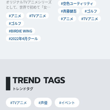
オリジナルTVアニメシリーズ
#空色ユーティリティ
ィ」。「ゴ
として、世界で初めて「女子
#斉藤健吾
#ゴルフ
ゴルフ」をテーマにした作品
#アニメ
#TVアニメ
「BIRDIE WI
#アニメ
#TVアニメ
#ゴルフ
#BIRDIE WING
#2022年4月クール
TREND TAGS
トレンドタグ
#TVアニメ
#声優
#イベント