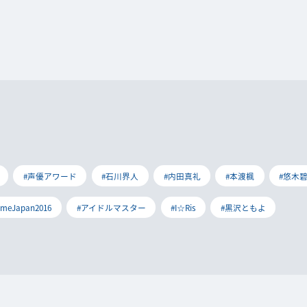
#声優アワード
#石川界人
#内田真礼
#本渡楓
#悠木
imeJapan2016
#アイドルマスター
#I☆Ris
#黒沢ともよ