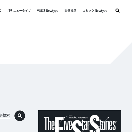
ス
月刊ニュータイプ
VOICE Newtype
関連書籍
コミック Newtype
事検索