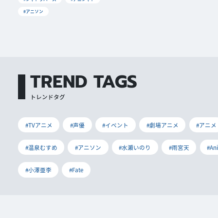
#アニソン
TREND TAGS
トレンドタグ
#TVアニメ
#声優
#イベント
#劇場アニメ
#アニメ
#温泉むすめ
#アニソン
#水瀬いのり
#雨宮天
#An
#小澤亜李
#Fate