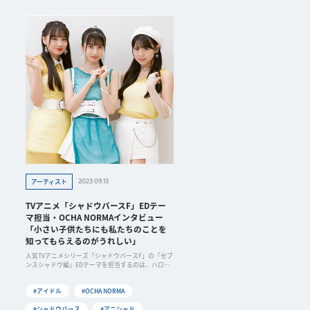
2023.09.13
アーティスト
TVアニメ「シャドウバースF」EDテー
マ担当・OCHA NORMAインタビュー
「小さい子供たちにも私たちのことを
知ってもらえるのがうれしい」
人気TVアニメシリーズ「シャドウバースF」の「セブ
ンスシャドウ編」EDテーマを担当するのは、ハロ
ー！プロジェクトのアイドルグループ、OCHA NORM
A（オチャノーマ）です。今回は番組中でゲストキャ
#アイドル
#OCHA NORMA
ラクターの声も...
#シャドウバース
#アニシャド