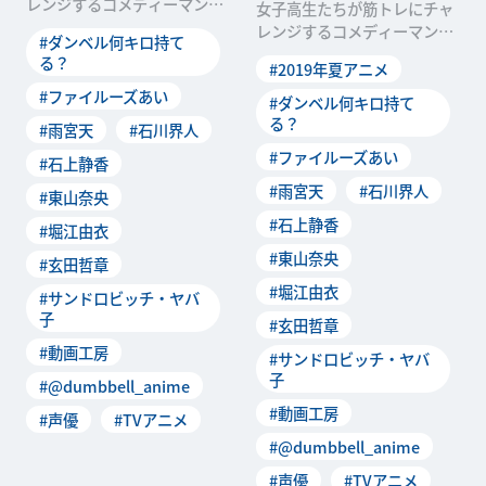
レンジするコメディーマンガ
女子高生たちが筋トレにチャ
「ダンベル何キロ持てる?」
レンジするコメディーマンガ
#ダンベル何キロ持て
がアニメ化！ これを記
「ダンベル何キロ持てる?」
る？
#2019年夏アニメ
がアニメ化！ これを記
#ファイルーズあい
#ダンベル何キロ持て
る？
#雨宮天
#石川界人
#ファイルーズあい
#石上静香
#雨宮天
#石川界人
#東山奈央
#石上静香
#堀江由衣
#東山奈央
#玄田哲章
#堀江由衣
#サンドロビッチ・ヤバ
子
#玄田哲章
#動画工房
#サンドロビッチ・ヤバ
子
#@dumbbell_anime
#動画工房
#声優
#TVアニメ
#@dumbbell_anime
#声優
#TVアニメ