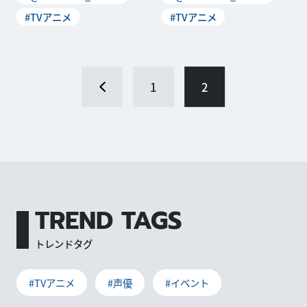
#TVアニメ
#TVアニメ
1
2
TREND TAGS
トレンドタグ
#TVアニメ
#声優
#イベント