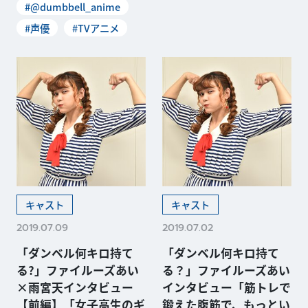
#@dumbbell_anime
#声優
#TVアニメ
キャスト
キャスト
2019.07.09
2019.07.02
「ダンベル何キロ持て
「ダンベル何キロ持て
る?」ファイルーズあい
る？」ファイルーズあい
×雨宮天インタビュー
インタビュー「筋トレで
【前編】「女子高生のギ
鍛えた腹筋で、もっとい