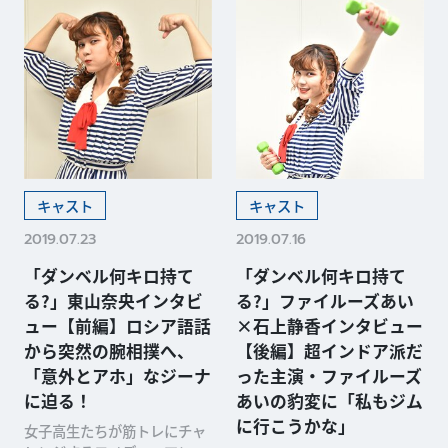
キャスト
キャスト
2019.07.23
2019.07.16
「ダンベル何キロ持て
「ダンベル何キロ持て
る?」東山奈央インタビ
る?」ファイルーズあい
ュー【前編】ロシア語話
×石上静香インタビュー
から突然の腕相撲へ、
【後編】超インドア派だ
「意外とアホ」なジーナ
った主演・ファイルーズ
に迫る！
あいの豹変に「私もジム
に行こうかな」
女子高生たちが筋トレにチャ