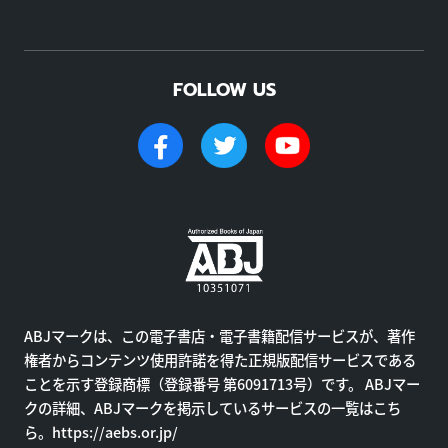
FOLLOW US
ABJマークは、この電子書店・電子書籍配信サービスが、著作
権者からコンテンツ使用許諾を得た正規版配信サービスである
ことを示す登録商標（登録番号 第6091713号）です。 ABJマー
クの詳細、ABJマークを掲示しているサービスの一覧はこち
ら。
https://aebs.or.jp/