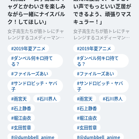
ャグとかわいさを楽しみ
い声でもっといい芝居が
ながら一緒にナイスバル
できるよう、頑張りマス
ク！してほしい」
キュラー！」
女子高生たちが筋トレにチャ
女子高生たちが筋トレにチャ
レンジするコメディーマンガ
レンジするコメディーマンガ
「ダンベル何キロ持てる?」
「ダンベル何キロ持てる?」
#2019年夏アニメ
#2019年夏アニメ
がアニメ化！ これを記
がアニメ化！ 本作の主
#ダンベル何キロ持て
#ダンベル何キロ持て
る？
る？
#ファイルーズあい
#ファイルーズあい
#サンドロビッチ・ヤバ
#サンドロビッチ・ヤバ
子
子
#雨宮天
#石川界人
#雨宮天
#石川界人
#石上静香
#石上静香
#堀江由衣
#堀江由衣
#玄田哲章
#玄田哲章
#@dumbbell_anime
#@dumbbell_anime