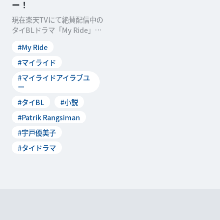
ー！
現在楽天TVにて絶賛配信中の
タイBLドラマ「My Ride」。
内科の研修医として働くタワ
#My Ride
ンと、バイクタクシーの運転
手であるモーク。一見交わる
#マイライド
ことのない２人は、次第に常
#マイライドアイラブユ
連客と運転手として交流を深
ー
めていき、お互い...
#タイBL
#小説
#Patrik Rangsiman
#宇戸優美子
#タイドラマ