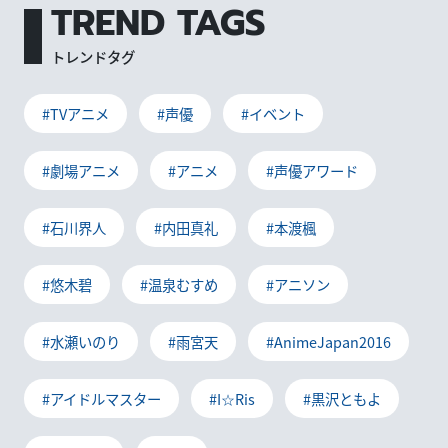
TREND TAGS
トレンドタグ
#TVアニメ
#声優
#イベント
#劇場アニメ
#アニメ
#声優アワード
#石川界人
#内田真礼
#本渡楓
#悠木碧
#温泉むすめ
#アニソン
#水瀬いのり
#雨宮天
#AnimeJapan2016
#アイドルマスター
#I☆Ris
#黒沢ともよ