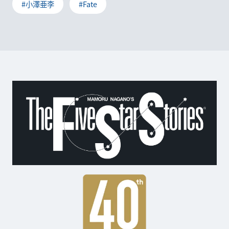
#小澤亜李
#Fate