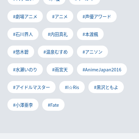
#劇場アニメ
#アニメ
#声優アワード
#石川界人
#内田真礼
#本渡楓
#悠木碧
#温泉むすめ
#アニソン
#水瀬いのり
#雨宮天
#AnimeJapan2016
#アイドルマスター
#I☆Ris
#黒沢ともよ
#小澤亜李
#Fate