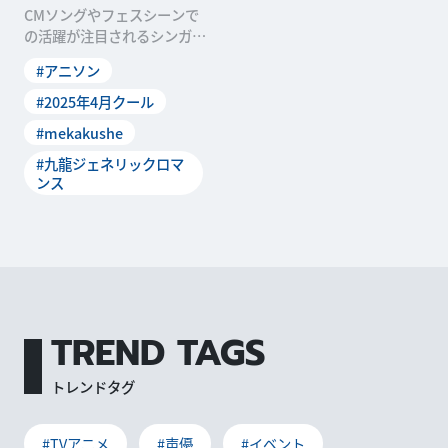
CMソングやフェスシーンで
の活躍が注目されるシンガー
ソングライター、mekakush
#アニソン
e。彼女にとって初のアニメ
タイアップとなるTVアニメ
#2025年4月クール
「九龍ジェネリックロマン
#mekakushe
ス」では、ED楽曲「恋のレト
ロニム」に加え、挿入歌「...
#九龍ジェネリックロマ
ンス
TREND TAGS
トレンドタグ
#TVアニメ
#声優
#イベント