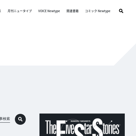
ス
月刊ニュータイプ
VOICE Newtype
関連書籍
コミック Newtype
事検索