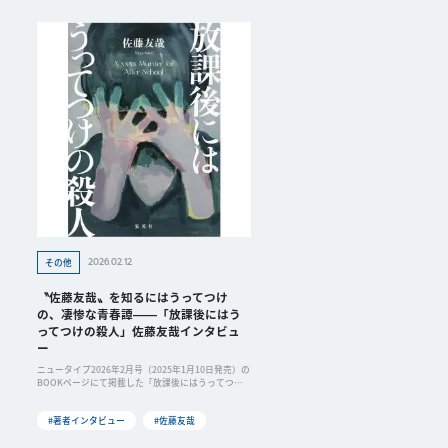
2026.02.12
その他
〝佐藤友哉〟を知るにはうってつけ
の、凄惨な青春譚――「放課後にはう
ってつけの殺人」佐藤友哉インタビュ
ー
ニュータイプ2026年2月号（2025年1月10日発売）の
BOOKページにて掲載した「放課後にはうってつけ
の殺人」著者・佐藤友哉インタビューを、WebNewt
ypeにて公開いたします。皆さまお楽しみください。
#著者インタビュー
#佐藤友哉
「地元を舞台に...