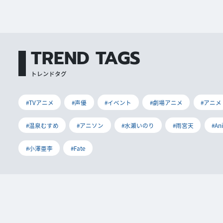
TREND TAGS
トレンドタグ
#TVアニメ
#声優
#イベント
#劇場アニメ
#アニメ
#温泉むすめ
#アニソン
#水瀬いのり
#雨宮天
#An
#小澤亜李
#Fate