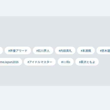
#声優アワード
#石川界人
#内田真礼
#本渡楓
#悠木
imeJapan2016
#アイドルマスター
#I☆Ris
#黒沢ともよ