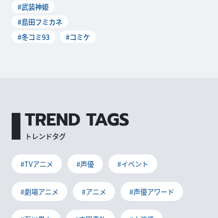
#武装神姫
ス・KADOK
#島田フミカネ
#冬コミ93
#コミケ
TREND TAGS
トレンドタグ
#TVアニメ
#声優
#イベント
#劇場アニメ
#アニメ
#声優アワード