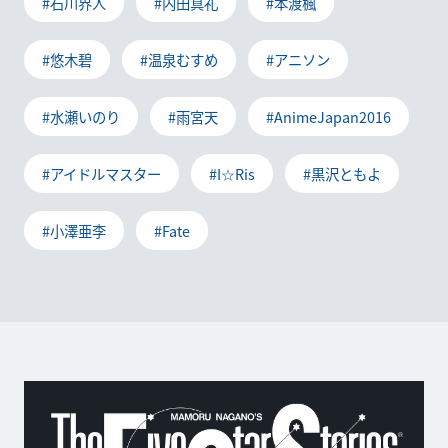
#石川界人
#内田真礼
#本渡楓
#悠木碧
#温泉むすめ
#アニソン
#水瀬いのり
#雨宮天
#AnimeJapan2016
#アイドルマスター
#I☆Ris
#黒沢ともよ
#小澤亜李
#Fate