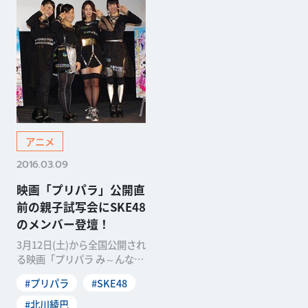
アニメ
2016.03.09
映画「プリパラ」公開直
前の親子試写会にSKE48
のメンバー登壇！
3月12日(土)から全国公開され
る映画「プリパラ み～んなの
あこがれ♪レッツゴー☆プリ
#プリパラ
#SKE48
パリ」の親子試
#北川綾巴