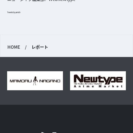
Tweets by antch
HOME
/
レポート