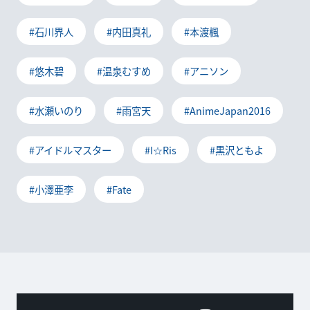
#石川界人
#内田真礼
#本渡楓
#悠木碧
#温泉むすめ
#アニソン
#水瀬いのり
#雨宮天
#AnimeJapan2016
#アイドルマスター
#I☆Ris
#黒沢ともよ
#小澤亜李
#Fate